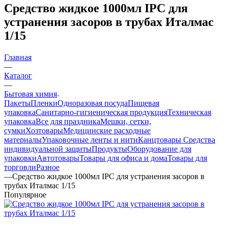
Средство жидкое 1000мл IPC для
устранения засоров в трубах Италмас
1/15
Главная
—
Каталог
—
Бытовая химия
Пакеты
Пленки
Одноразовая посуда
Пищевая
упаковка
Санитарно-гигиеническая продукция
Техническая
упаковка
Все для праздника
Мешки, сетки,
сумки
Хозтовары
Медицинские расходные
материалы
Упаковочные ленты и нити
Канцтовары
Средства
индивидуальной защиты
Продукты
Оборудование для
упаковки
Автотовары
Товары для офиса и дома
Товары для
торговли
Разное
—
Средство жидкое 1000мл IPC для устранения засоров в
трубах Италмас 1/15
Популярное