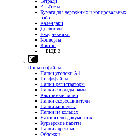
Тетради
Альбомы
Бумага для чертежных и копировальных
работ
Календари
Дневники
Ежедневники
Конверты
Картон
+ ЕЩЕ 3
Папки и файлы
Папки уголоки А4
Перфофайлы
Папки-регистраторы
Папки с вкладышами
Картонные папки
Папки скоросшиватели
Папки-конверты
Папки на кольцах
Накопители документов
Курьерские пакеты
Папки адресные
Обложки