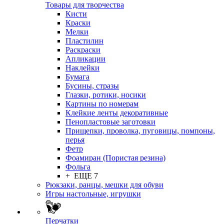
Товары для творчества
Кисти
Краски
Мелки
Пластилин
Раскраски
Апликации
Наклейки
Бумага
Бусины, стразы
Глазки, ротики, носики
Картины по номерам
Клейкие ленты декоративные
Пенопластовые заготовки
Прищепки, проволка, пуговицы, помпоны,
перья
Фетр
Фоамиран (Пористая резина)
Фольга
+ ЕЩЕ 7
Рюкзаки, ранцы, мешки для обуви
Игры настольные, игрушки
Перчатки