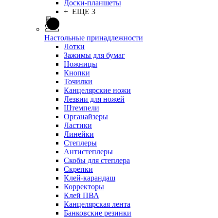
Доски-планшеты
+ ЕЩЕ 3
Настольные принадлежности
Лотки
Зажимы для бумаг
Ножницы
Кнопки
Точилки
Канцелярские ножи
Лезвии для ножей
Штемпели
Органайзеры
Ластики
Линейки
Степлеры
Антистеплеры
Скобы для степлера
Скрепки
Клей-карандаш
Корректоры
Клей ПВА
Канцелярская лента
Банковские резинки