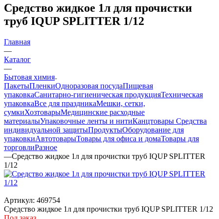
Средство жидкое 1л для прочистки
труб IQUP SPLITTER 1/12
Главная
—
Каталог
—
Бытовая химия
Пакеты
Пленки
Одноразовая посуда
Пищевая
упаковка
Санитарно-гигиеническая продукция
Техническая
упаковка
Все для праздника
Мешки, сетки,
сумки
Хозтовары
Медицинские расходные
материалы
Упаковочные ленты и нити
Канцтовары
Средства
индивидуальной защиты
Продукты
Оборудование для
упаковки
Автотовары
Товары для офиса и дома
Товары для
торговли
Разное
—
Средство жидкое 1л для прочистки труб IQUP SPLITTER
1/12
Артикул:
469754
Средство жидкое 1л для прочистки труб IQUP SPLITTER 1/12
Под заказ