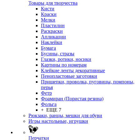
Товары для творчества
Кисти
Краски
Мелки
Пластилин
Раскраски
Апликации
Наклейки
Бумага
Бусины, стразы
Глазки, ротики, носики
Картины по номерам
Клейкие ленты декоративные
Пенопластовые заготовки
Прищепки, проволка, пуговицы, помпоны,
перья
Фетр
Фоамиран (Пористая резина)
Фольга
+ ЕЩЕ 7
Рюкзаки, ранцы, мешки для обуви
Игры настольные, игрушки
Перчатки