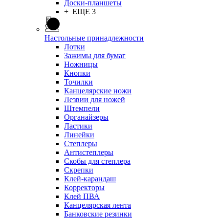
Доски-планшеты
+ ЕЩЕ 3
Настольные принадлежности
Лотки
Зажимы для бумаг
Ножницы
Кнопки
Точилки
Канцелярские ножи
Лезвии для ножей
Штемпели
Органайзеры
Ластики
Линейки
Степлеры
Антистеплеры
Скобы для степлера
Скрепки
Клей-карандаш
Корректоры
Клей ПВА
Канцелярская лента
Банковские резинки