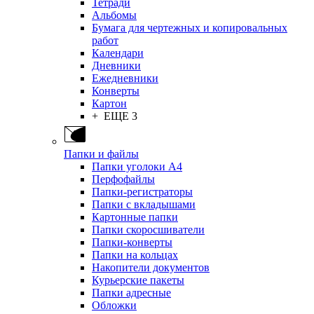
Тетради
Альбомы
Бумага для чертежных и копировальных
работ
Календари
Дневники
Ежедневники
Конверты
Картон
+ ЕЩЕ 3
Папки и файлы
Папки уголоки А4
Перфофайлы
Папки-регистраторы
Папки с вкладышами
Картонные папки
Папки скоросшиватели
Папки-конверты
Папки на кольцах
Накопители документов
Курьерские пакеты
Папки адресные
Обложки