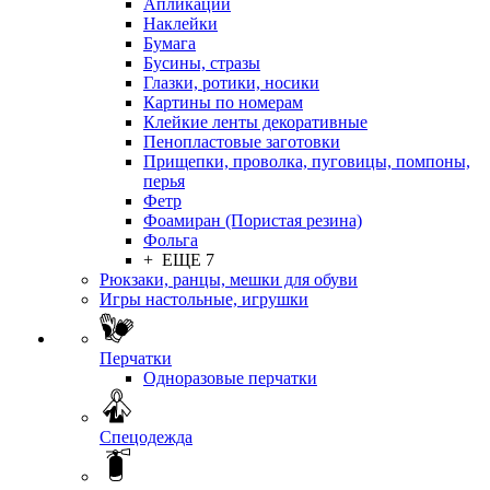
Апликации
Наклейки
Бумага
Бусины, стразы
Глазки, ротики, носики
Картины по номерам
Клейкие ленты декоративные
Пенопластовые заготовки
Прищепки, проволка, пуговицы, помпоны,
перья
Фетр
Фоамиран (Пористая резина)
Фольга
+ ЕЩЕ 7
Рюкзаки, ранцы, мешки для обуви
Игры настольные, игрушки
Перчатки
Одноразовые перчатки
Спецодежда