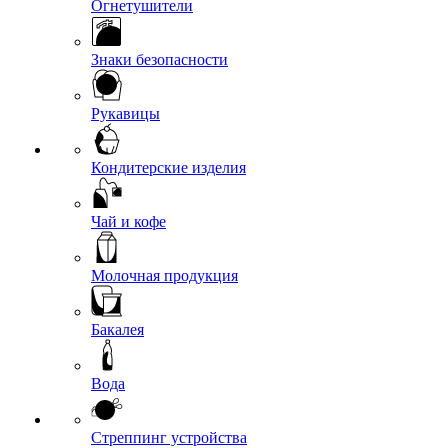
Огнетушители
Знаки безопасности
Рукавицы
Кондитерские изделия
Чай и кофе
Молочная продукция
Бакалея
Вода
Стреппинг устройства