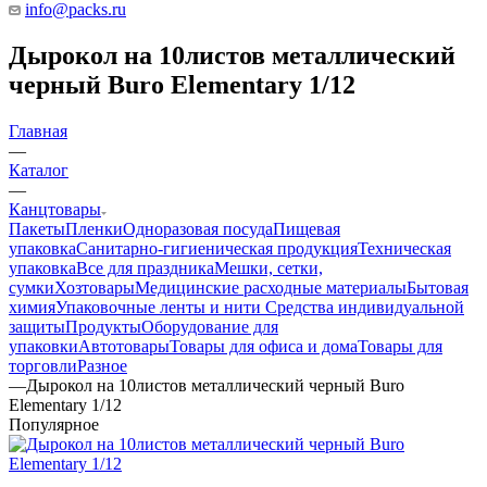
info@packs.ru
Дырокол на 10листов металлический
черный Buro Elementary 1/12
Главная
—
Каталог
—
Канцтовары
Пакеты
Пленки
Одноразовая посуда
Пищевая
упаковка
Санитарно-гигиеническая продукция
Техническая
упаковка
Все для праздника
Мешки, сетки,
сумки
Хозтовары
Медицинские расходные материалы
Бытовая
химия
Упаковочные ленты и нити
Средства индивидуальной
защиты
Продукты
Оборудование для
упаковки
Автотовары
Товары для офиса и дома
Товары для
торговли
Разное
—
Дырокол на 10листов металлический черный Buro
Elementary 1/12
Популярное