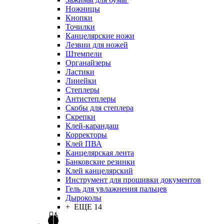
Ножницы
Кнопки
Точилки
Канцелярские ножи
Лезвии для ножей
Штемпели
Органайзеры
Ластики
Линейки
Степлеры
Антистеплеры
Скобы для степлера
Скрепки
Клей-карандаш
Корректоры
Клей ПВА
Канцелярская лента
Банковские резинки
Клей канцелярский
Инструмент для прошивки документов
Гель для увлажнения пальцев
Дыроколы
+ ЕЩЕ 14