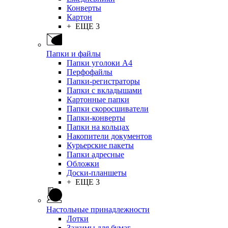
Конверты
Картон
+ ЕЩЕ 3
Папки и файлы
Папки уголоки А4
Перфофайлы
Папки-регистраторы
Папки с вкладышами
Картонные папки
Папки скоросшиватели
Папки-конверты
Папки на кольцах
Накопители документов
Курьерские пакеты
Папки адресные
Обложки
Доски-планшеты
+ ЕЩЕ 3
Настольные принадлежности
Лотки
Зажимы для бумаг