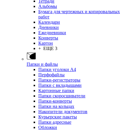
Тетради
Альбомы
Бумага для чертежных и копировальных
работ
Календари
Дневники
Ежедневники
Конверты
Картон
+ ЕЩЕ 3
Папки и файлы
Папки уголоки А4
Перфофайлы
Папки-регистраторы
Папки с вкладышами
Картонные папки
Папки скоросшиватели
Папки-конверты
Папки на кольцах
Накопители документов
Курьерские пакеты
Папки адресные
Обложки