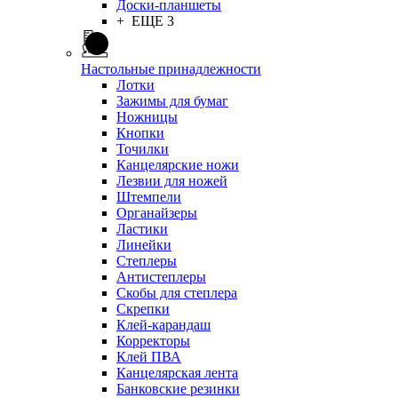
Доски-планшеты
+ ЕЩЕ 3
Настольные принадлежности
Лотки
Зажимы для бумаг
Ножницы
Кнопки
Точилки
Канцелярские ножи
Лезвии для ножей
Штемпели
Органайзеры
Ластики
Линейки
Степлеры
Антистеплеры
Скобы для степлера
Скрепки
Клей-карандаш
Корректоры
Клей ПВА
Канцелярская лента
Банковские резинки