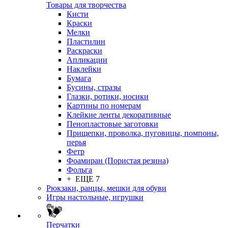
Товары для творчества
Кисти
Краски
Мелки
Пластилин
Раскраски
Апликации
Наклейки
Бумага
Бусины, стразы
Глазки, ротики, носики
Картины по номерам
Клейкие ленты декоративные
Пенопластовые заготовки
Прищепки, проволка, пуговицы, помпоны,
перья
Фетр
Фоамиран (Пористая резина)
Фольга
+ ЕЩЕ 7
Рюкзаки, ранцы, мешки для обуви
Игры настольные, игрушки
Перчатки