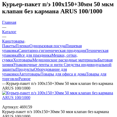
Курьер-пакет п/э 100х150+30мм 50 мкм
клапан без кармана ARUS 100/1000
Главная
—
Каталог
—
Канцтовары
Пакеты
Пленки
Одноразовая посуда
Пищевая
упаковка
Санитарно-гигиеническая продукция
Техническая
упаковка
Все для праздника
Мешки, сетки,
сумки
Хозтовары
Медицинские расходные материалы
Бытовая
химия
Упаковочные ленты и нити
Средства индивидуальной
защиты
Продукты
Оборудование для
упаковки
Автотовары
Товары для офиса и дома
Товары для
торговли
Разное
—
Курьер-пакет п/э 100х150+30мм 50 мкм клапан без кармана
ARUS 100/1000
Артикул:
469159
Курьер-пакет п/э 100х150+30мм 50 мкм клапан без кармана
ARUS 100/1000