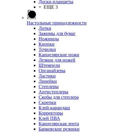
Доски-планшеты
+ ЕЩЕ 3
Настольные принадлежности
Лотки
Зажимы для бумаг
Ножницы
Кнопки
Точилки
Канцелярские ножи
Лезвии для ножей
Штемпели
Органайзеры
Ластики
Линейки
Степлеры
Антистеплеры
Скобы для степлера
Скрепки
Клей-карандаш
Корректоры
Клей ПВА
Канцелярская лента
Банковские резинки