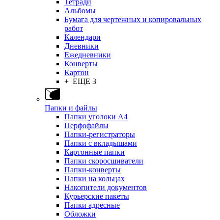
Тетради
Альбомы
Бумага для чертежных и копировальных
работ
Календари
Дневники
Ежедневники
Конверты
Картон
+ ЕЩЕ 3
Папки и файлы
Папки уголоки А4
Перфофайлы
Папки-регистраторы
Папки с вкладышами
Картонные папки
Папки скоросшиватели
Папки-конверты
Папки на кольцах
Накопители документов
Курьерские пакеты
Папки адресные
Обложки