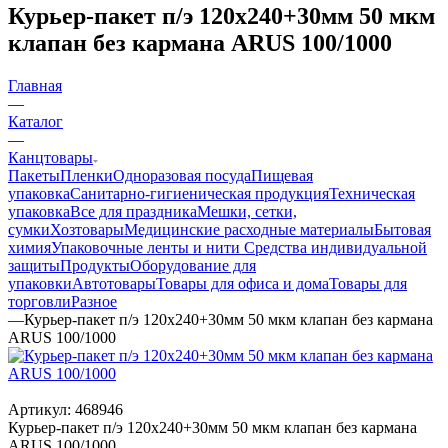
Курьер-пакет п/э 120х240+30мм 50 мкм
клапан без кармана ARUS 100/1000
Главная
—
Каталог
—
Канцтовары
Пакеты
Пленки
Одноразовая посуда
Пищевая
упаковка
Санитарно-гигиеническая продукция
Техническая
упаковка
Все для праздника
Мешки, сетки,
сумки
Хозтовары
Медицинские расходные материалы
Бытовая
химия
Упаковочные ленты и нити
Средства индивидуальной
защиты
Продукты
Оборудование для
упаковки
Автотовары
Товары для офиса и дома
Товары для
торговли
Разное
—
Курьер-пакет п/э 120х240+30мм 50 мкм клапан без кармана
ARUS 100/1000
Артикул:
468946
Курьер-пакет п/э 120х240+30мм 50 мкм клапан без кармана
ARUS 100/1000