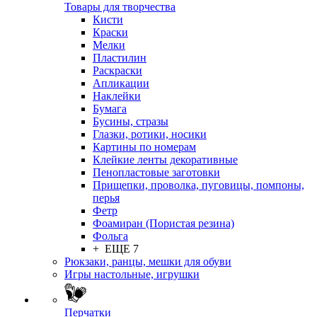
Товары для творчества
Кисти
Краски
Мелки
Пластилин
Раскраски
Апликации
Наклейки
Бумага
Бусины, стразы
Глазки, ротики, носики
Картины по номерам
Клейкие ленты декоративные
Пенопластовые заготовки
Прищепки, проволка, пуговицы, помпоны,
перья
Фетр
Фоамиран (Пористая резина)
Фольга
+ ЕЩЕ 7
Рюкзаки, ранцы, мешки для обуви
Игры настольные, игрушки
Перчатки