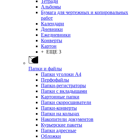
Тетради
Альбомы
Бумага для чертежных и копировальных
работ
Календари
Дневники
Ежедневники
Конверты
Картон
+ ЕЩЕ 3
Папки и файлы
Папки уголоки А4
Перфофайлы
Папки-регистраторы
Папки с вкладышами
Картонные папки
Папки скоросшиватели
Папки-конверты
Папки на кольцах
Накопители документов
Курьерские пакеты
Папки адресные
Обложки