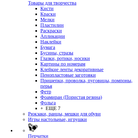
Товары для творчества
Кисти
Краски
Мелки
Пластилин
Раскраски
Апликации
Наклейки
Бумага
Бусины, стразы
Глазки, ротики, носики
Картины по номерам
Клейкие ленты декоративные
Пенопластовые заготовки
Прищепки, проволка, пуговицы, помпоны,
перья
Фетр
Фоамиран (Пористая резина)
Фольга
+ ЕЩЕ 7
Рюкзаки, ранцы, мешки для обуви
Игры настольные, игрушки
Перчатки