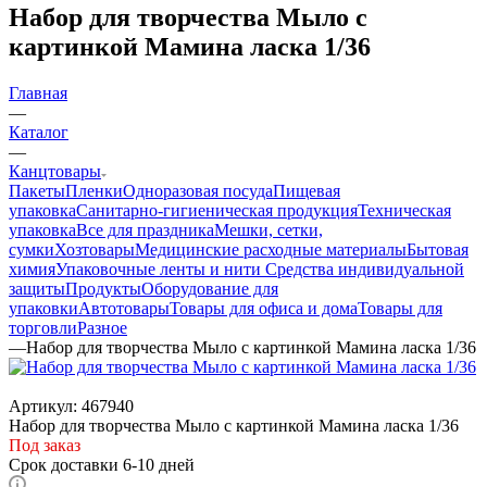
Набор для творчества Мыло с
картинкой Мамина ласка 1/36
Главная
—
Каталог
—
Канцтовары
Пакеты
Пленки
Одноразовая посуда
Пищевая
упаковка
Санитарно-гигиеническая продукция
Техническая
упаковка
Все для праздника
Мешки, сетки,
сумки
Хозтовары
Медицинские расходные материалы
Бытовая
химия
Упаковочные ленты и нити
Средства индивидуальной
защиты
Продукты
Оборудование для
упаковки
Автотовары
Товары для офиса и дома
Товары для
торговли
Разное
—
Набор для творчества Мыло с картинкой Мамина ласка 1/36
Артикул:
467940
Набор для творчества Мыло с картинкой Мамина ласка 1/36
Под заказ
Срок доставки 6-10 дней