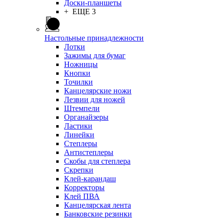
Доски-планшеты
+ ЕЩЕ 3
Настольные принадлежности
Лотки
Зажимы для бумаг
Ножницы
Кнопки
Точилки
Канцелярские ножи
Лезвии для ножей
Штемпели
Органайзеры
Ластики
Линейки
Степлеры
Антистеплеры
Скобы для степлера
Скрепки
Клей-карандаш
Корректоры
Клей ПВА
Канцелярская лента
Банковские резинки