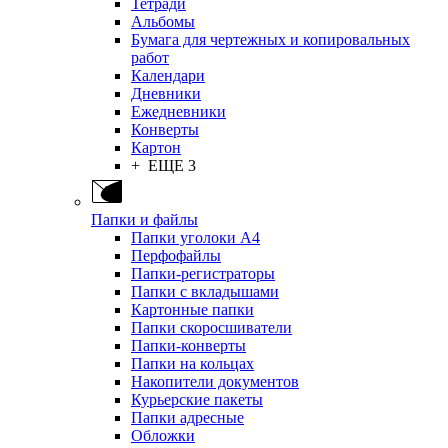
Тетради
Альбомы
Бумага для чертежных и копировальных
работ
Календари
Дневники
Ежедневники
Конверты
Картон
+ ЕЩЕ 3
Папки и файлы
Папки уголоки А4
Перфофайлы
Папки-регистраторы
Папки с вкладышами
Картонные папки
Папки скоросшиватели
Папки-конверты
Папки на кольцах
Накопители документов
Курьерские пакеты
Папки адресные
Обложки