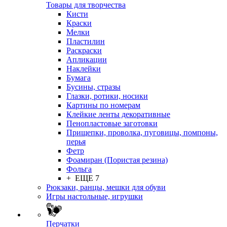
Товары для творчества
Кисти
Краски
Мелки
Пластилин
Раскраски
Апликации
Наклейки
Бумага
Бусины, стразы
Глазки, ротики, носики
Картины по номерам
Клейкие ленты декоративные
Пенопластовые заготовки
Прищепки, проволка, пуговицы, помпоны,
перья
Фетр
Фоамиран (Пористая резина)
Фольга
+ ЕЩЕ 7
Рюкзаки, ранцы, мешки для обуви
Игры настольные, игрушки
Перчатки