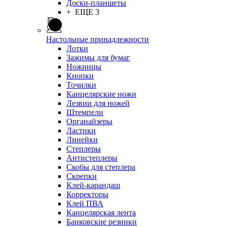
Доски-планшеты
+ ЕЩЕ 3
Настольные принадлежности
Лотки
Зажимы для бумаг
Ножницы
Кнопки
Точилки
Канцелярские ножи
Лезвии для ножей
Штемпели
Органайзеры
Ластики
Линейки
Степлеры
Антистеплеры
Скобы для степлера
Скрепки
Клей-карандаш
Корректоры
Клей ПВА
Канцелярская лента
Банковские резинки