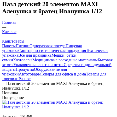
Пазл детский 20 элементов MAXI
Аленушка и братец Иванушка 1/12
Главная
—
Каталог
—
Канцтовары
Пакеты
Пленки
Одноразовая посуда
Пищевая
упаковка
Санитарно-гигиеническая продукция
Техническая
упаковка
Все для праздника
Мешки, сетки,
сумки
Хозтовары
Медицинские расходные материалы
Бытовая
химия
Упаковочные ленты и нити
Средства индивидуальной
защиты
Продукты
Оборудование для
упаковки
Автотовары
Товары для офиса и дома
Товары для
торговли
Разное
—
Пазл детский 20 элементов MAXI Аленушка и братец
Иванушка 1/12
Новинка
Популярное
Артикул:
461369