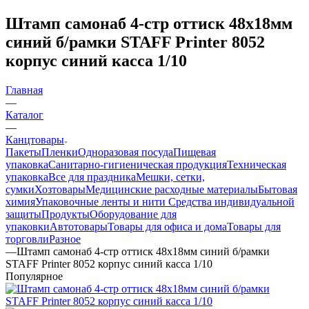
Штамп самонаб 4-стр оттиск 48х18мм
синий б/рамки STAFF Printer 8052
корпус синий касса 1/10
Главная
—
Каталог
—
Канцтовары
Пакеты
Пленки
Одноразовая посуда
Пищевая
упаковка
Санитарно-гигиеническая продукция
Техническая
упаковка
Все для праздника
Мешки, сетки,
сумки
Хозтовары
Медицинские расходные материалы
Бытовая
химия
Упаковочные ленты и нити
Средства индивидуальной
защиты
Продукты
Оборудование для
упаковки
Автотовары
Товары для офиса и дома
Товары для
торговли
Разное
—
Штамп самонаб 4-стр оттиск 48х18мм синий б/рамки
STAFF Printer 8052 корпус синий касса 1/10
Популярное