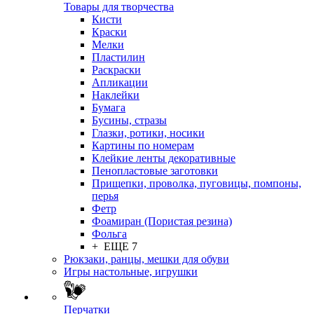
Товары для творчества
Кисти
Краски
Мелки
Пластилин
Раскраски
Апликации
Наклейки
Бумага
Бусины, стразы
Глазки, ротики, носики
Картины по номерам
Клейкие ленты декоративные
Пенопластовые заготовки
Прищепки, проволка, пуговицы, помпоны,
перья
Фетр
Фоамиран (Пористая резина)
Фольга
+ ЕЩЕ 7
Рюкзаки, ранцы, мешки для обуви
Игры настольные, игрушки
Перчатки