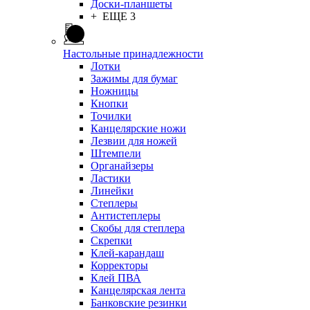
Доски-планшеты
+ ЕЩЕ 3
Настольные принадлежности
Лотки
Зажимы для бумаг
Ножницы
Кнопки
Точилки
Канцелярские ножи
Лезвии для ножей
Штемпели
Органайзеры
Ластики
Линейки
Степлеры
Антистеплеры
Скобы для степлера
Скрепки
Клей-карандаш
Корректоры
Клей ПВА
Канцелярская лента
Банковские резинки