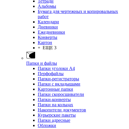
Тетради
Альбомы
Бумага для чертежных и копировальных
работ
Календари
Дневники
Ежедневники
Конверты
Картон
+ ЕЩЕ 3
Папки и файлы
Папки уголоки А4
Перфофайлы
Папки-регистраторы
Папки с вкладышами
Картонные папки
Папки скоросшиватели
Папки-конверты
Папки на кольцах
Накопители документов
Курьерские пакеты
Папки адресные
Обложки