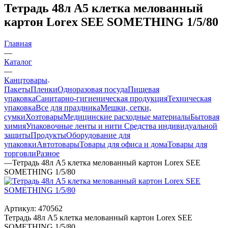
Тетрадь 48л А5 клетка мелованный
картон Lorex SEE SOMETHING 1/5/80
Главная
—
Каталог
—
Канцтовары
Пакеты
Пленки
Одноразовая посуда
Пищевая
упаковка
Санитарно-гигиеническая продукция
Техническая
упаковка
Все для праздника
Мешки, сетки,
сумки
Хозтовары
Медицинские расходные материалы
Бытовая
химия
Упаковочные ленты и нити
Средства индивидуальной
защиты
Продукты
Оборудование для
упаковки
Автотовары
Товары для офиса и дома
Товары для
торговли
Разное
—
Тетрадь 48л А5 клетка мелованный картон Lorex SEE
SOMETHING 1/5/80
Артикул:
470562
Тетрадь 48л А5 клетка мелованный картон Lorex SEE
SOMETHING 1/5/80