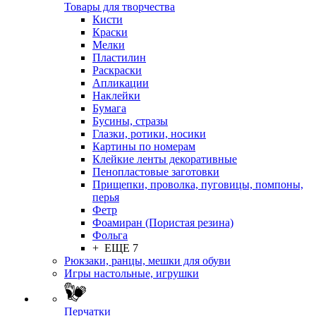
Товары для творчества
Кисти
Краски
Мелки
Пластилин
Раскраски
Апликации
Наклейки
Бумага
Бусины, стразы
Глазки, ротики, носики
Картины по номерам
Клейкие ленты декоративные
Пенопластовые заготовки
Прищепки, проволка, пуговицы, помпоны,
перья
Фетр
Фоамиран (Пористая резина)
Фольга
+ ЕЩЕ 7
Рюкзаки, ранцы, мешки для обуви
Игры настольные, игрушки
Перчатки