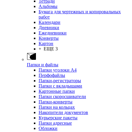
Тетради
Альбомы
Бумага для чертежных и копировальных
работ
Календари
Дневники
Ежедневники
Конверты
Картон
+ ЕЩЕ 3
Папки и файлы
Папки уголоки А4
Перфофайлы
Папки-регистраторы
Папки с вкладышами
Картонные папки
Папки скоросшиватели
Папки-конверты
Папки на кольцах
Накопители документов
Курьерские пакеты
Папки адресные
Обложки