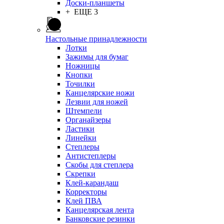
Доски-планшеты
+ ЕЩЕ 3
Настольные принадлежности
Лотки
Зажимы для бумаг
Ножницы
Кнопки
Точилки
Канцелярские ножи
Лезвии для ножей
Штемпели
Органайзеры
Ластики
Линейки
Степлеры
Антистеплеры
Скобы для степлера
Скрепки
Клей-карандаш
Корректоры
Клей ПВА
Канцелярская лента
Банковские резинки