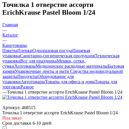
Точилка 1 отверстие ассорти
ErichKrause Pastel Bloom 1/24
Главная
—
Каталог
—
Канцтовары
Пакеты
Пленки
Одноразовая посуда
Пищевая
упаковка
Санитарно-гигиеническая продукция
Техническая
упаковка
Все для праздника
Мешки, сетки,
сумки
Хозтовары
Медицинские расходные материалы
Бытовая
химия
Упаковочные ленты и нити
Средства индивидуальной
защиты
Продукты
Оборудование для
упаковки
Автотовары
Товары для офиса и дома
Товары для
торговли
Разное
—
Точилка 1 отверстие ассорти ErichKrause Pastel Bloom 1/24
Артикул:
468515
Точилка 1 отверстие ассорти ErichKrause Pastel Bloom 1/24
Под заказ
Срок доставки 6-10 дней