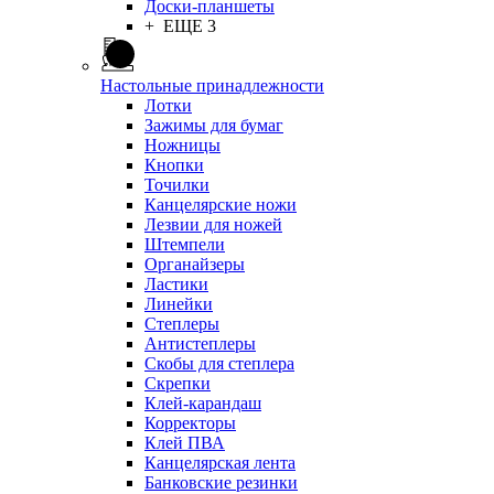
Доски-планшеты
+ ЕЩЕ 3
Настольные принадлежности
Лотки
Зажимы для бумаг
Ножницы
Кнопки
Точилки
Канцелярские ножи
Лезвии для ножей
Штемпели
Органайзеры
Ластики
Линейки
Степлеры
Антистеплеры
Скобы для степлера
Скрепки
Клей-карандаш
Корректоры
Клей ПВА
Канцелярская лента
Банковские резинки