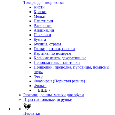
Товары для творчества
Кисти
Краски
Мелки
Пластилин
Раскраски
Апликации
Наклейки
Бумага
Бусины, стразы
Глазки, ротики, носики
Картины по номерам
Клейкие ленты декоративные
Пенопластовые заготовки
Прищепки, проволка, пуговицы, помпоны,
перья
Фетр
Фоамиран (Пористая резина)
Фольга
+ ЕЩЕ 7
Рюкзаки, ранцы, мешки для обуви
Игры настольные, игрушки
Перчатки