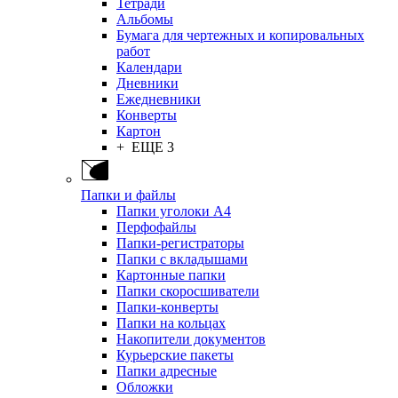
Тетради
Альбомы
Бумага для чертежных и копировальных
работ
Календари
Дневники
Ежедневники
Конверты
Картон
+ ЕЩЕ 3
Папки и файлы
Папки уголоки А4
Перфофайлы
Папки-регистраторы
Папки с вкладышами
Картонные папки
Папки скоросшиватели
Папки-конверты
Папки на кольцах
Накопители документов
Курьерские пакеты
Папки адресные
Обложки