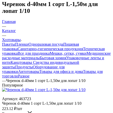
Черенок d-40мм 1 сорт L-1,50м для
лопат 1/10
Главная
—
Каталог
—
Хозтовары
Пакеты
Пленки
Одноразовая посуда
Пищевая
упаковка
Санитарно-гигиеническая продукция
Техническая
упаковка
Все для праздника
Мешки, сетки, сумки
Медицинские
расходные материалы
Бытовая химия
Упаковочные ленты и
нити
Канцтовары
Средства индивидуальной
защиты
Продукты
Оборудование для
упаковки
Автотовары
Товары для офиса и дома
Товары для
торговли
Разное
—
Черенок d-40мм 1 сорт L-1,50м для лопат 1/10
Популярное
Артикул:
463723
Черенок d-40мм 1 сорт L-1,50м для лопат 1/10
223.12
₽
/шт