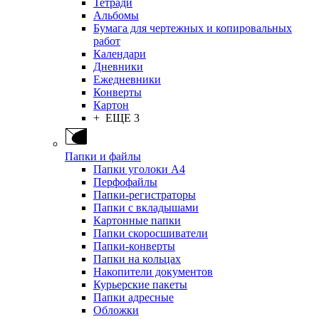
Тетради
Альбомы
Бумага для чертежных и копировальных
работ
Календари
Дневники
Ежедневники
Конверты
Картон
+ ЕЩЕ 3
Папки и файлы
Папки уголоки А4
Перфофайлы
Папки-регистраторы
Папки с вкладышами
Картонные папки
Папки скоросшиватели
Папки-конверты
Папки на кольцах
Накопители документов
Курьерские пакеты
Папки адресные
Обложки