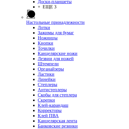
Доски-планшеты
+ ЕЩЕ 3
Настольные принадлежности
Лотки
Зажимы для бумаг
Ножницы
Кнопки
Точилки
Канцелярские ножи
Лезвии для ножей
Штемпели
Органайзеры
Ластики
Линейки
Степлеры
Антистеплеры
Скобы для степлера
Скрепки
Клей-карандаш
Корректоры
Клей ПВА
Канцелярская лента
Банковские резинки