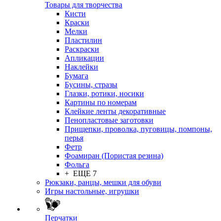
Товары для творчества
Кисти
Краски
Мелки
Пластилин
Раскраски
Апликации
Наклейки
Бумага
Бусины, стразы
Глазки, ротики, носики
Картины по номерам
Клейкие ленты декоративные
Пенопластовые заготовки
Прищепки, проволка, пуговицы, помпоны,
перья
Фетр
Фоамиран (Пористая резина)
Фольга
+ ЕЩЕ 7
Рюкзаки, ранцы, мешки для обуви
Игры настольные, игрушки
Перчатки