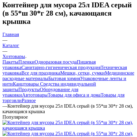
Контейнер для мусора 25л IDEA серый
(в 55*ш 30*г 28 см), качающаяся
крышка
Главная
—
Каталог
—
Хозтовары
Пакеты
Пленки
Одноразовая посуда
Пищевая
упаковка
Санитарно-гигиеническая продукция
Техническая
упаковка
Все для праздника
Мешки, сетки, сумки
Медицинские
расходные материалы
Бытовая химия
Упаковочные ленты и
нити
Канцтовары
Средства индивидуальной
защиты
Продукты
Оборудование для
упаковки
Автотовары
Товары для офиса и дома
Товары для
торговли
Разное
—
Контейнер для мусора 25л IDEA серый (в 55*ш 30*г 28 см),
качающаяся крышка
Популярное