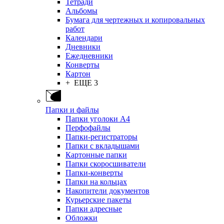
Тетради
Альбомы
Бумага для чертежных и копировальных
работ
Календари
Дневники
Ежедневники
Конверты
Картон
+ ЕЩЕ 3
Папки и файлы
Папки уголоки А4
Перфофайлы
Папки-регистраторы
Папки с вкладышами
Картонные папки
Папки скоросшиватели
Папки-конверты
Папки на кольцах
Накопители документов
Курьерские пакеты
Папки адресные
Обложки