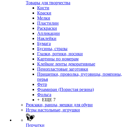
Товары для творчества
Кисти
Краски
Мелки
Пластилин
Раскраски
Апликации
Наклейки
Бумага
Бусины, стразы
Глазки, ротики, носики
Картины по номерам
Клейкие ленты декоративные
Пенопластовые заготовки
Прищепки, проволка, пуговицы, помпоны,
перья
Фетр
Фоамиран (Пористая резина)
Фольга
+ ЕЩЕ 7
Рюкзаки, ранцы, мешки для обуви
Игры настольные, игрушки
Перчатки