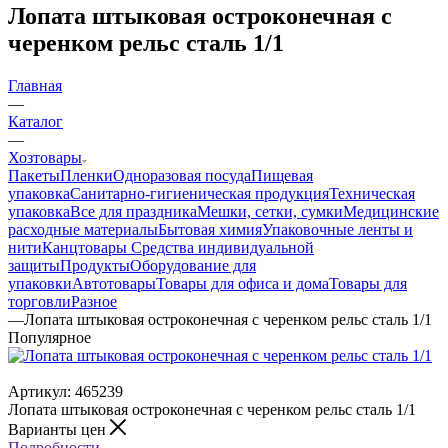
Лопата штыковая остроконечная с
черенком рельс сталь 1/1
Главная
—
Каталог
—
Хозтовары
Пакеты
Пленки
Одноразовая посуда
Пищевая
упаковка
Санитарно-гигиеническая продукция
Техническая
упаковка
Все для праздника
Мешки, сетки, сумки
Медицинские
расходные материалы
Бытовая химия
Упаковочные ленты и
нити
Канцтовары
Средства индивидуальной
защиты
Продукты
Оборудование для
упаковки
Автотовары
Товары для офиса и дома
Товары для
торговли
Разное
—
Лопата штыковая остроконечная с черенком рельс сталь 1/1
Популярное
Артикул:
465239
Лопата штыковая остроконечная с черенком рельс сталь 1/1
Варианты цен
Подробности