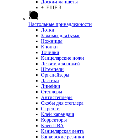
Доски-планшеты
+ ЕЩЕ 3
Настольные принадлежности
Лотки
Зажимы для бумаг
Ножницы
Кнопки
Точилки
Канцелярские ножи
Лезвии для ножей
Штемпели
Органайзеры
Ластики
Линейки
Степлеры
Антистеплеры
Скобы для степлера
Скрепки
Клей-карандаш
Корректоры
Клей ПВА
Канцелярская лента
Банковские резинки