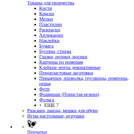
Товары для творчества
Кисти
Краски
Мелки
Пластилин
Раскраски
Апликации
Наклейки
Бумага
Бусины, стразы
Глазки, ротики, носики
Картины по номерам
Клейкие ленты декоративные
Пенопластовые заготовки
Прищепки, проволка, пуговицы, помпоны,
перья
Фетр
Фоамиран (Пористая резина)
Фольга
+ ЕЩЕ 7
Рюкзаки, ранцы, мешки для обуви
Игры настольные, игрушки
Перчатки