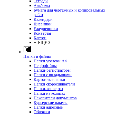
Тетради
Альбомы
Бумага для чертежных и копировальных
работ
Календари
Дневники
Ежедневники
Конверты
Картон
+ ЕЩЕ 3
Папки и файлы
Папки уголоки А4
Перфофайлы
Папки-регистраторы
Папки с вкладышами
Картонные папки
Папки скоросшиватели
Папки-конверты
Папки на кольцах
Накопители документов
Курьерские пакеты
Папки адресные
Обложки