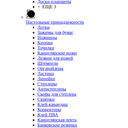
Доски-планшеты
+ ЕЩЕ 3
Настольные принадлежности
Лотки
Зажимы для бумаг
Ножницы
Кнопки
Точилки
Канцелярские ножи
Лезвии для ножей
Штемпели
Органайзеры
Ластики
Линейки
Степлеры
Антистеплеры
Скобы для степлера
Скрепки
Клей-карандаш
Корректоры
Клей ПВА
Канцелярская лента
Банковские резинки