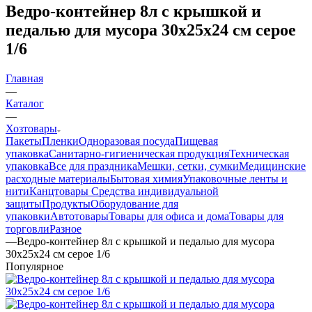
Ведро-контейнер 8л с крышкой и
педалью для мусора 30х25х24 см серое
1/6
Главная
—
Каталог
—
Хозтовары
Пакеты
Пленки
Одноразовая посуда
Пищевая
упаковка
Санитарно-гигиеническая продукция
Техническая
упаковка
Все для праздника
Мешки, сетки, сумки
Медицинские
расходные материалы
Бытовая химия
Упаковочные ленты и
нити
Канцтовары
Средства индивидуальной
защиты
Продукты
Оборудование для
упаковки
Автотовары
Товары для офиса и дома
Товары для
торговли
Разное
—
Ведро-контейнер 8л с крышкой и педалью для мусора
30х25х24 см серое 1/6
Популярное