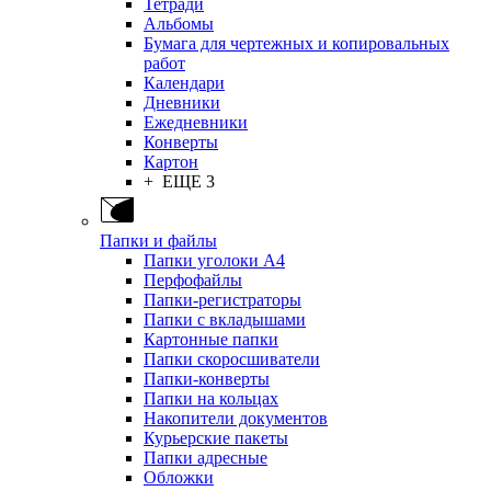
Тетради
Альбомы
Бумага для чертежных и копировальных
работ
Календари
Дневники
Ежедневники
Конверты
Картон
+ ЕЩЕ 3
Папки и файлы
Папки уголоки А4
Перфофайлы
Папки-регистраторы
Папки с вкладышами
Картонные папки
Папки скоросшиватели
Папки-конверты
Папки на кольцах
Накопители документов
Курьерские пакеты
Папки адресные
Обложки