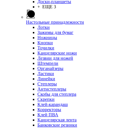
Доски-планшеты
+ ЕЩЕ 3
Настольные принадлежности
Лотки
Зажимы для бумаг
Ножницы
Кнопки
Точилки
Канцелярские ножи
Лезвии для ножей
Штемпели
Органайзеры
Ластики
Линейки
Степлеры
Антистеплеры
Скобы для степлера
Скрепки
Клей-карандаш
Корректоры
Клей ПВА
Канцелярская лента
Банковские резинки