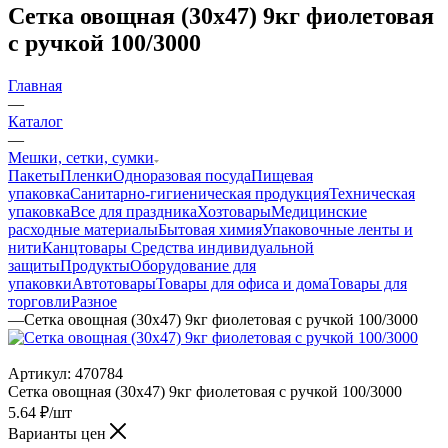
Сетка овощная (30х47) 9кг фиолетовая
с ручкой 100/3000
Главная
—
Каталог
—
Мешки, сетки, сумки
Пакеты
Пленки
Одноразовая посуда
Пищевая
упаковка
Санитарно-гигиеническая продукция
Техническая
упаковка
Все для праздника
Хозтовары
Медицинские
расходные материалы
Бытовая химия
Упаковочные ленты и
нити
Канцтовары
Средства индивидуальной
защиты
Продукты
Оборудование для
упаковки
Автотовары
Товары для офиса и дома
Товары для
торговли
Разное
—
Сетка овощная (30х47) 9кг фиолетовая с ручкой 100/3000
Артикул:
470784
Сетка овощная (30х47) 9кг фиолетовая с ручкой 100/3000
5.64
₽
/шт
Варианты цен