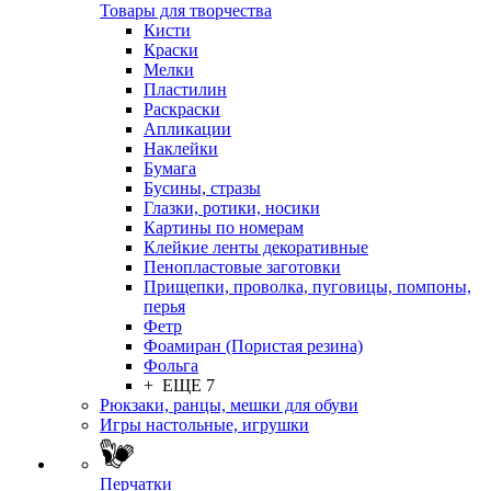
Товары для творчества
Кисти
Краски
Мелки
Пластилин
Раскраски
Апликации
Наклейки
Бумага
Бусины, стразы
Глазки, ротики, носики
Картины по номерам
Клейкие ленты декоративные
Пенопластовые заготовки
Прищепки, проволка, пуговицы, помпоны,
перья
Фетр
Фоамиран (Пористая резина)
Фольга
+ ЕЩЕ 7
Рюкзаки, ранцы, мешки для обуви
Игры настольные, игрушки
Перчатки