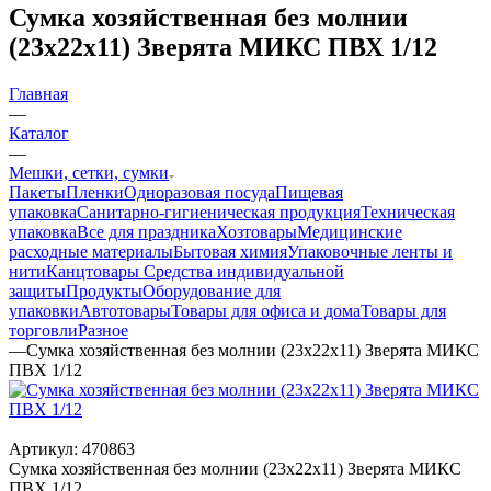
Сумка хозяйственная без молнии
(23х22х11) Зверята МИКС ПВХ 1/12
Главная
—
Каталог
—
Мешки, сетки, сумки
Пакеты
Пленки
Одноразовая посуда
Пищевая
упаковка
Санитарно-гигиеническая продукция
Техническая
упаковка
Все для праздника
Хозтовары
Медицинские
расходные материалы
Бытовая химия
Упаковочные ленты и
нити
Канцтовары
Средства индивидуальной
защиты
Продукты
Оборудование для
упаковки
Автотовары
Товары для офиса и дома
Товары для
торговли
Разное
—
Сумка хозяйственная без молнии (23х22х11) Зверята МИКС
ПВХ 1/12
Артикул:
470863
Сумка хозяйственная без молнии (23х22х11) Зверята МИКС
ПВХ 1/12