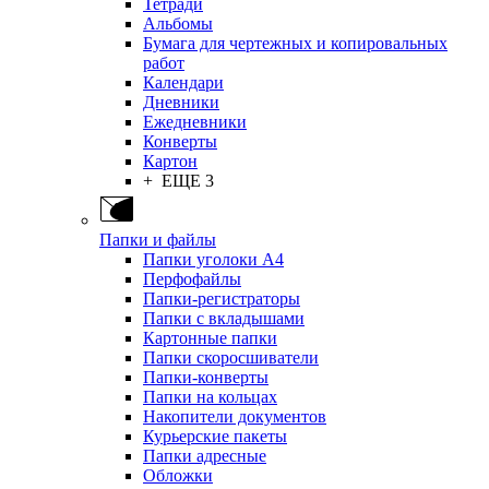
Тетради
Альбомы
Бумага для чертежных и копировальных
работ
Календари
Дневники
Ежедневники
Конверты
Картон
+ ЕЩЕ 3
Папки и файлы
Папки уголоки А4
Перфофайлы
Папки-регистраторы
Папки с вкладышами
Картонные папки
Папки скоросшиватели
Папки-конверты
Папки на кольцах
Накопители документов
Курьерские пакеты
Папки адресные
Обложки