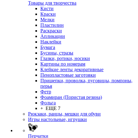
Товары для творчества
Кисти
Краски
Мелки
Пластилин
Раскраски
Апликации
Наклейки
Бумага
Бусины, стразы
Глазки, ротики, носики
Картины по номерам
Клейкие ленты декоративные
Пенопластовые заготовки
Прищепки, проволка, пуговицы, помпоны,
перья
Фетр
Фоамиран (Пористая резина)
Фольга
+ ЕЩЕ 7
Рюкзаки, ранцы, мешки для обуви
Игры настольные, игрушки
Перчатки