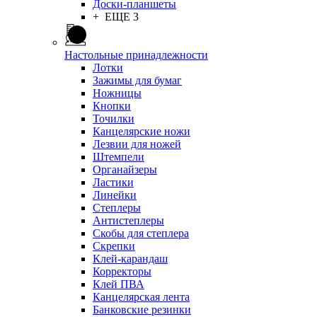
Доски-планшеты
+ ЕЩЕ 3
Настольные принадлежности
Лотки
Зажимы для бумаг
Ножницы
Кнопки
Точилки
Канцелярские ножи
Лезвии для ножей
Штемпели
Органайзеры
Ластики
Линейки
Степлеры
Антистеплеры
Скобы для степлера
Скрепки
Клей-карандаш
Корректоры
Клей ПВА
Канцелярская лента
Банковские резинки