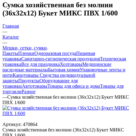
Сумка хозяйственная без молнии
(36х32х12) Букет МИКС ПВХ 1/600
Главная
—
Каталог
—
Мешки, сетки, сумки
Пакеты
Пленки
Одноразовая посуда
Пищевая
упаковка
Санитарно-гигиеническая продукция
Техническая
упаковка
Все для праздника
Хозтовары
Медицинские
расходные материалы
Бытовая химия
Упаковочные ленты и
нити
Канцтовары
Средства индивидуальной
защиты
Продукты
Оборудование для
упаковки
Автотовары
Товары для офиса и дома
Товары для
торговли
Разное
—
Сумка хозяйственная без молнии (36х32х12) Букет МИКС
ПВХ 1/600
Артикул:
470864
Сумка хозяйственная без молнии (36х32х12) Букет МИКС
ПВХ 1/600