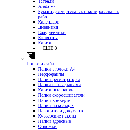
Тетради
Альбомы
Бумага для чертежных и копировальных
работ
Календари
Дневники
Ежедневники
Конверты
Картон
+ ЕЩЕ 3
Папки и файлы
Папки уголоки А4
Перфофайлы
Папки-регистраторы
Папки с вкладышами
Картонные папки
Папки скоросшиватели
Папки-конверты
Папки на кольцах
Накопители документов
Курьерские пакеты
Папки адресные
Обложки