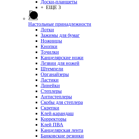
Доски-планшеты
+ ЕЩЕ 3
Настольные принадлежности
Лотки
Зажимы для бумаг
Ножницы
Кнопки
Точилки
Канцелярские ножи
Лезвии для ножей
Штемпели
Органайзеры
Ластики
Линейки
Степлеры
Антистеплеры
Скобы для степлера
Скрепки
Клей-карандаш
Корректоры
Клей ПВА
Канцелярская лента
Банковские резинки