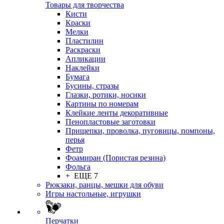
Товары для творчества
Кисти
Краски
Мелки
Пластилин
Раскраски
Апликации
Наклейки
Бумага
Бусины, стразы
Глазки, ротики, носики
Картины по номерам
Клейкие ленты декоративные
Пенопластовые заготовки
Прищепки, проволка, пуговицы, помпоны,
перья
Фетр
Фоамиран (Пористая резина)
Фольга
+ ЕЩЕ 7
Рюкзаки, ранцы, мешки для обуви
Игры настольные, игрушки
Перчатки