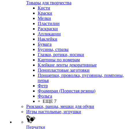
Товары для творчества
Кисти
Краски
Мелки
Пластилин
Раскраски
Апликации
Наклейки
Бумага
Бусины, стразы
Глазки, ротики, носики
Картины по номерам
Клейкие ленты декоративные
Пенопластовые заготовки
Прищепки, проволка, пуговицы, помпоны,
перья
Фетр
Фоамиран (Пористая резина)
Фольга
+ ЕЩЕ 7
Рюкзаки, ранцы, мешки для обуви
Игры настольные, игрушки
Перчатки