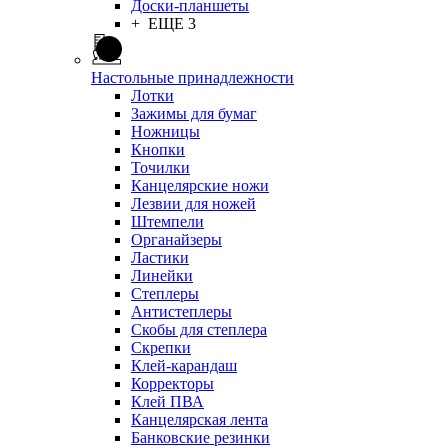
Доски-планшеты
+ ЕЩЕ 3
Настольные принадлежности
Лотки
Зажимы для бумаг
Ножницы
Кнопки
Точилки
Канцелярские ножи
Лезвии для ножей
Штемпели
Органайзеры
Ластики
Линейки
Степлеры
Антистеплеры
Скобы для степлера
Скрепки
Клей-карандаш
Корректоры
Клей ПВА
Канцелярская лента
Банковские резинки