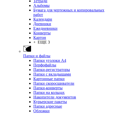
Тетради
Альбомы
Бумага для чертежных и копировальных
работ
Календари
Дневники
Ежедневники
Конверты
Картон
+ ЕЩЕ 3
Папки и файлы
Папки уголоки А4
Перфофайлы
Папки-регистраторы
Папки с вкладышами
Картонные папки
Папки скоросшиватели
Папки-конверты
Папки на кольцах
Накопители документов
Курьерские пакеты
Папки адресные
Обложки