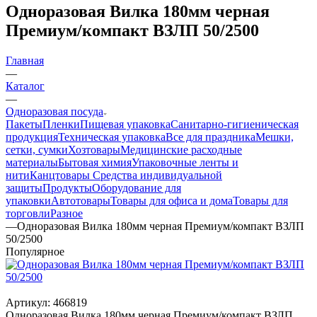
Одноразовая Вилка 180мм черная
Премиум/компакт ВЗЛП 50/2500
Главная
—
Каталог
—
Одноразовая посуда
Пакеты
Пленки
Пищевая упаковка
Санитарно-гигиеническая
продукция
Техническая упаковка
Все для праздника
Мешки,
сетки, сумки
Хозтовары
Медицинские расходные
материалы
Бытовая химия
Упаковочные ленты и
нити
Канцтовары
Средства индивидуальной
защиты
Продукты
Оборудование для
упаковки
Автотовары
Товары для офиса и дома
Товары для
торговли
Разное
—
Одноразовая Вилка 180мм черная Премиум/компакт ВЗЛП
50/2500
Популярное
Артикул:
466819
Одноразовая Вилка 180мм черная Премиум/компакт ВЗЛП