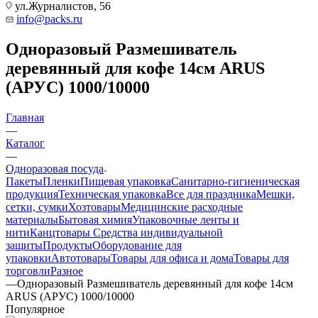
ул.Журналистов, 56
info@packs.ru
Одноразовый Размешиватель
деревянный для кофе 14см ARUS
(АРУС) 1000/10000
Главная
—
Каталог
—
Одноразовая посуда
Пакеты
Пленки
Пищевая упаковка
Санитарно-гигиеническая
продукция
Техническая упаковка
Все для праздника
Мешки,
сетки, сумки
Хозтовары
Медицинские расходные
материалы
Бытовая химия
Упаковочные ленты и
нити
Канцтовары
Средства индивидуальной
защиты
Продукты
Оборудование для
упаковки
Автотовары
Товары для офиса и дома
Товары для
торговли
Разное
—
Одноразовый Размешиватель деревянный для кофе 14см
ARUS (АРУС) 1000/10000
Популярное