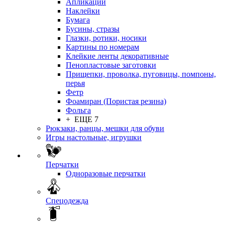
Апликации
Наклейки
Бумага
Бусины, стразы
Глазки, ротики, носики
Картины по номерам
Клейкие ленты декоративные
Пенопластовые заготовки
Прищепки, проволка, пуговицы, помпоны,
перья
Фетр
Фоамиран (Пористая резина)
Фольга
+ ЕЩЕ 7
Рюкзаки, ранцы, мешки для обуви
Игры настольные, игрушки
Перчатки
Одноразовые перчатки
Спецодежда