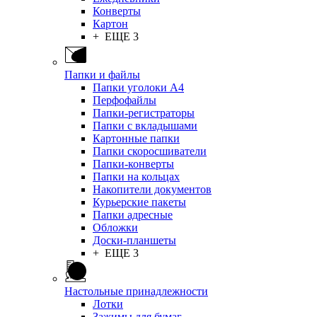
Конверты
Картон
+ ЕЩЕ 3
Папки и файлы
Папки уголоки А4
Перфофайлы
Папки-регистраторы
Папки с вкладышами
Картонные папки
Папки скоросшиватели
Папки-конверты
Папки на кольцах
Накопители документов
Курьерские пакеты
Папки адресные
Обложки
Доски-планшеты
+ ЕЩЕ 3
Настольные принадлежности
Лотки
Зажимы для бумаг