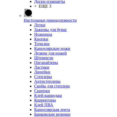
Доски-планшеты
+ ЕЩЕ 3
Настольные принадлежности
Лотки
Зажимы для бумаг
Ножницы
Кнопки
Точилки
Канцелярские ножи
Лезвии для ножей
Штемпели
Органайзеры
Ластики
Линейки
Степлеры
Антистеплеры
Скобы для степлера
Скрепки
Клей-карандаш
Корректоры
Клей ПВА
Канцелярская лента
Банковские резинки