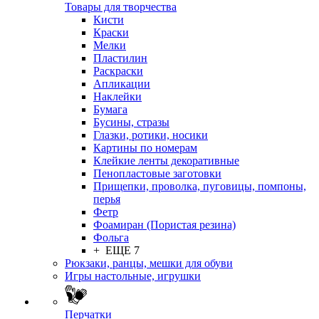
Товары для творчества
Кисти
Краски
Мелки
Пластилин
Раскраски
Апликации
Наклейки
Бумага
Бусины, стразы
Глазки, ротики, носики
Картины по номерам
Клейкие ленты декоративные
Пенопластовые заготовки
Прищепки, проволка, пуговицы, помпоны,
перья
Фетр
Фоамиран (Пористая резина)
Фольга
+ ЕЩЕ 7
Рюкзаки, ранцы, мешки для обуви
Игры настольные, игрушки
Перчатки