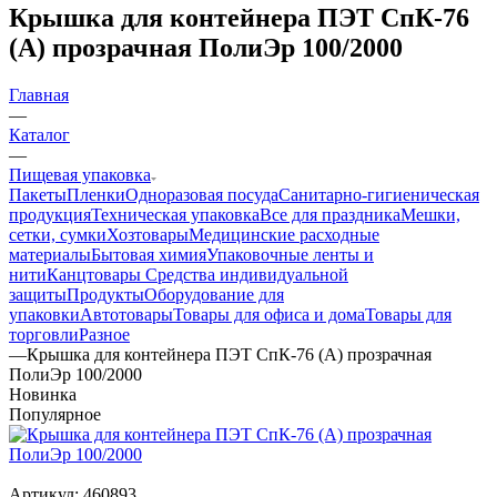
Крышка для контейнера ПЭТ СпК-76
(А) прозрачная ПолиЭр 100/2000
Главная
—
Каталог
—
Пищевая упаковка
Пакеты
Пленки
Одноразовая посуда
Санитарно-гигиеническая
продукция
Техническая упаковка
Все для праздника
Мешки,
сетки, сумки
Хозтовары
Медицинские расходные
материалы
Бытовая химия
Упаковочные ленты и
нити
Канцтовары
Средства индивидуальной
защиты
Продукты
Оборудование для
упаковки
Автотовары
Товары для офиса и дома
Товары для
торговли
Разное
—
Крышка для контейнера ПЭТ СпК-76 (А) прозрачная
ПолиЭр 100/2000
Новинка
Популярное
Артикул:
460893