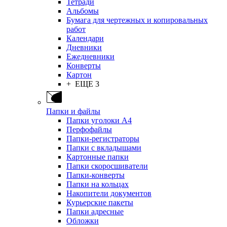
Тетради
Альбомы
Бумага для чертежных и копировальных
работ
Календари
Дневники
Ежедневники
Конверты
Картон
+ ЕЩЕ 3
Папки и файлы
Папки уголоки А4
Перфофайлы
Папки-регистраторы
Папки с вкладышами
Картонные папки
Папки скоросшиватели
Папки-конверты
Папки на кольцах
Накопители документов
Курьерские пакеты
Папки адресные
Обложки