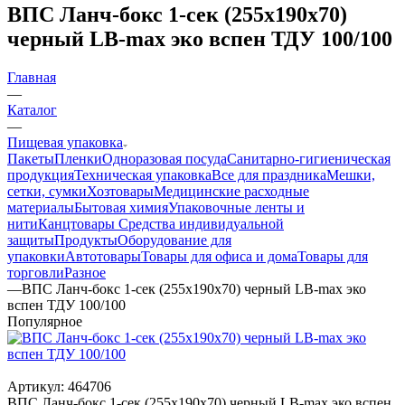
ВПС Ланч-бокс 1-сек (255х190х70)
черный LB-max эко вспен ТДУ 100/100
Главная
—
Каталог
—
Пищевая упаковка
Пакеты
Пленки
Одноразовая посуда
Санитарно-гигиеническая
продукция
Техническая упаковка
Все для праздника
Мешки,
сетки, сумки
Хозтовары
Медицинские расходные
материалы
Бытовая химия
Упаковочные ленты и
нити
Канцтовары
Средства индивидуальной
защиты
Продукты
Оборудование для
упаковки
Автотовары
Товары для офиса и дома
Товары для
торговли
Разное
—
ВПС Ланч-бокс 1-сек (255х190х70) черный LB-max эко
вспен ТДУ 100/100
Популярное
Артикул:
464706
ВПС Ланч-бокс 1-сек (255х190х70) черный LB-max эко вспен