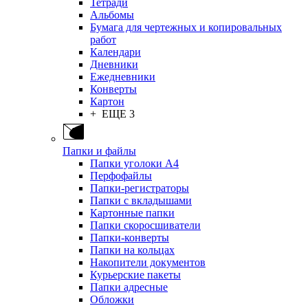
Тетради
Альбомы
Бумага для чертежных и копировальных
работ
Календари
Дневники
Ежедневники
Конверты
Картон
+ ЕЩЕ 3
Папки и файлы
Папки уголоки А4
Перфофайлы
Папки-регистраторы
Папки с вкладышами
Картонные папки
Папки скоросшиватели
Папки-конверты
Папки на кольцах
Накопители документов
Курьерские пакеты
Папки адресные
Обложки