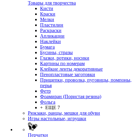
Товары для творчества
Кисти
Краски
Мелки
Пластилин
Раскраски
Апликации
Наклейки
Бумага
Бусины, стразы
Глазки, ротики, носики
Картины по номерам
Клейкие ленты декоративные
Пенопластовые заготовки
Прищепки, проволка, пуговицы, помпоны,
перья
Фетр
Фоамиран (Пористая резина)
Фольга
+ ЕЩЕ 7
Рюкзаки, ранцы, мешки для обуви
Игры настольные, игрушки
Перчатки