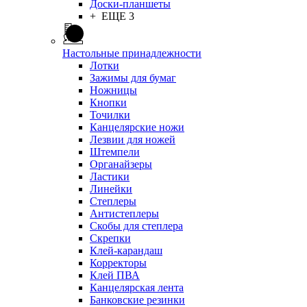
Доски-планшеты
+ ЕЩЕ 3
Настольные принадлежности
Лотки
Зажимы для бумаг
Ножницы
Кнопки
Точилки
Канцелярские ножи
Лезвии для ножей
Штемпели
Органайзеры
Ластики
Линейки
Степлеры
Антистеплеры
Скобы для степлера
Скрепки
Клей-карандаш
Корректоры
Клей ПВА
Канцелярская лента
Банковские резинки