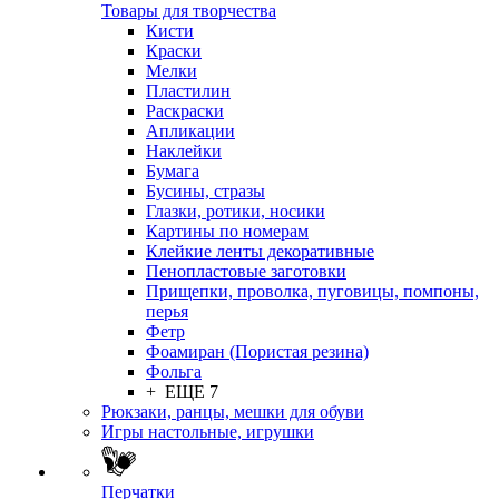
Товары для творчества
Кисти
Краски
Мелки
Пластилин
Раскраски
Апликации
Наклейки
Бумага
Бусины, стразы
Глазки, ротики, носики
Картины по номерам
Клейкие ленты декоративные
Пенопластовые заготовки
Прищепки, проволка, пуговицы, помпоны,
перья
Фетр
Фоамиран (Пористая резина)
Фольга
+ ЕЩЕ 7
Рюкзаки, ранцы, мешки для обуви
Игры настольные, игрушки
Перчатки