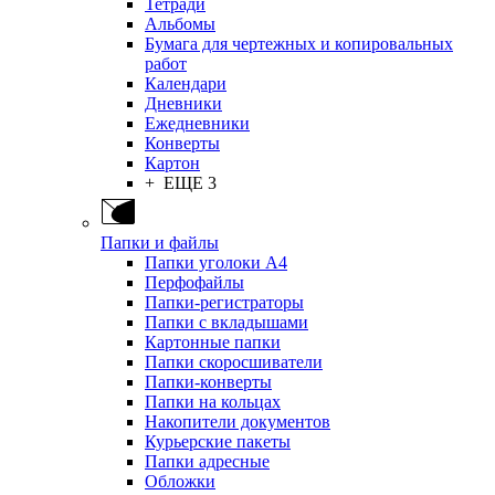
Тетради
Альбомы
Бумага для чертежных и копировальных
работ
Календари
Дневники
Ежедневники
Конверты
Картон
+ ЕЩЕ 3
Папки и файлы
Папки уголоки А4
Перфофайлы
Папки-регистраторы
Папки с вкладышами
Картонные папки
Папки скоросшиватели
Папки-конверты
Папки на кольцах
Накопители документов
Курьерские пакеты
Папки адресные
Обложки