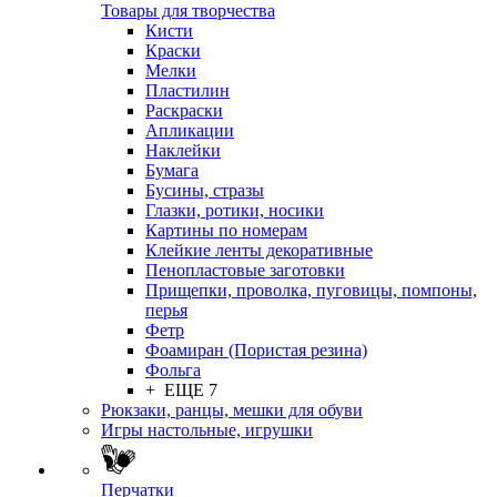
Товары для творчества
Кисти
Краски
Мелки
Пластилин
Раскраски
Апликации
Наклейки
Бумага
Бусины, стразы
Глазки, ротики, носики
Картины по номерам
Клейкие ленты декоративные
Пенопластовые заготовки
Прищепки, проволка, пуговицы, помпоны,
перья
Фетр
Фоамиран (Пористая резина)
Фольга
+ ЕЩЕ 7
Рюкзаки, ранцы, мешки для обуви
Игры настольные, игрушки
Перчатки