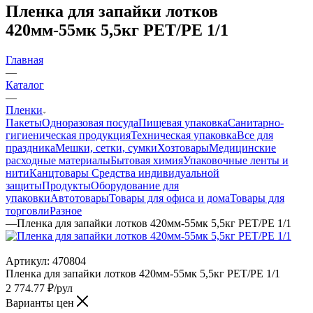
Пленка для запайки лотков
420мм-55мк 5,5кг РЕТ/PE 1/1
Главная
—
Каталог
—
Пленки
Пакеты
Одноразовая посуда
Пищевая упаковка
Санитарно-
гигиеническая продукция
Техническая упаковка
Все для
праздника
Мешки, сетки, сумки
Хозтовары
Медицинские
расходные материалы
Бытовая химия
Упаковочные ленты и
нити
Канцтовары
Средства индивидуальной
защиты
Продукты
Оборудование для
упаковки
Автотовары
Товары для офиса и дома
Товары для
торговли
Разное
—
Пленка для запайки лотков 420мм-55мк 5,5кг РЕТ/PE 1/1
Артикул:
470804
Пленка для запайки лотков 420мм-55мк 5,5кг РЕТ/PE 1/1
2 774.77
₽
/рул
Варианты цен