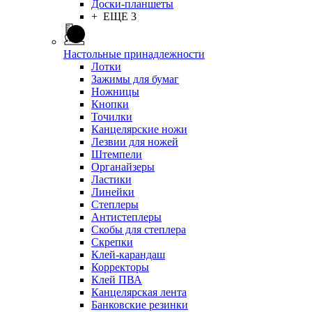
Доски-планшеты
+ ЕЩЕ 3
Настольные принадлежности
Лотки
Зажимы для бумаг
Ножницы
Кнопки
Точилки
Канцелярские ножи
Лезвии для ножей
Штемпели
Органайзеры
Ластики
Линейки
Степлеры
Антистеплеры
Скобы для степлера
Скрепки
Клей-карандаш
Корректоры
Клей ПВА
Канцелярская лента
Банковские резинки