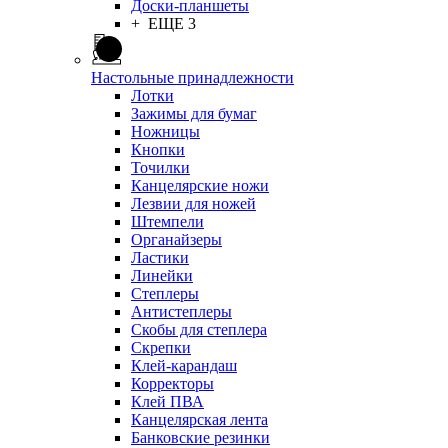
Доски-планшеты
+ ЕЩЕ 3
Настольные принадлежности
Лотки
Зажимы для бумаг
Ножницы
Кнопки
Точилки
Канцелярские ножи
Лезвии для ножей
Штемпели
Органайзеры
Ластики
Линейки
Степлеры
Антистеплеры
Скобы для степлера
Скрепки
Клей-карандаш
Корректоры
Клей ПВА
Канцелярская лента
Банковские резинки