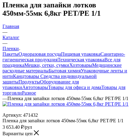
Пленка для запайки лотков
450мм-55мк 6,8кг РЕТ/PE 1/1
Главная
—
Каталог
—
Пленки
Пакеты
Одноразовая посуда
Пищевая упаковка
Санитарно-
гигиеническая продукция
Техническая упаковка
Все для
праздника
Мешки, сетки, сумки
Хозтовары
Медицинские
расходные материалы
Бытовая химия
Упаковочные ленты и
нити
Канцтовары
Средства индивидуальной
защиты
Продукты
Оборудование для
упаковки
Автотовары
Товары для офиса и дома
Товары для
торговли
Разное
—
Пленка для запайки лотков 450мм-55мк 6,8кг РЕТ/PE 1/1
Артикул:
471432
Пленка для запайки лотков 450мм-55мк 6,8кг РЕТ/PE 1/1
3 653.40
₽
/рул
Варианты цен