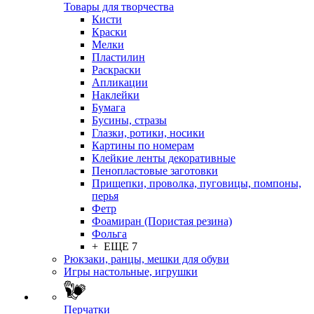
Товары для творчества
Кисти
Краски
Мелки
Пластилин
Раскраски
Апликации
Наклейки
Бумага
Бусины, стразы
Глазки, ротики, носики
Картины по номерам
Клейкие ленты декоративные
Пенопластовые заготовки
Прищепки, проволка, пуговицы, помпоны,
перья
Фетр
Фоамиран (Пористая резина)
Фольга
+ ЕЩЕ 7
Рюкзаки, ранцы, мешки для обуви
Игры настольные, игрушки
Перчатки