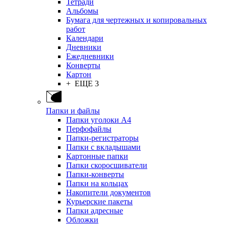
Тетради
Альбомы
Бумага для чертежных и копировальных
работ
Календари
Дневники
Ежедневники
Конверты
Картон
+ ЕЩЕ 3
Папки и файлы
Папки уголоки А4
Перфофайлы
Папки-регистраторы
Папки с вкладышами
Картонные папки
Папки скоросшиватели
Папки-конверты
Папки на кольцах
Накопители документов
Курьерские пакеты
Папки адресные
Обложки