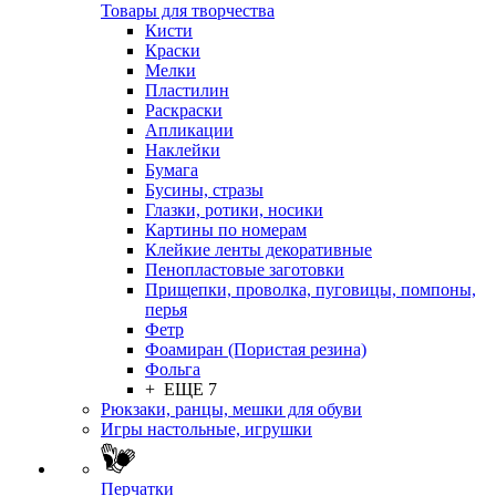
Товары для творчества
Кисти
Краски
Мелки
Пластилин
Раскраски
Апликации
Наклейки
Бумага
Бусины, стразы
Глазки, ротики, носики
Картины по номерам
Клейкие ленты декоративные
Пенопластовые заготовки
Прищепки, проволка, пуговицы, помпоны,
перья
Фетр
Фоамиран (Пористая резина)
Фольга
+ ЕЩЕ 7
Рюкзаки, ранцы, мешки для обуви
Игры настольные, игрушки
Перчатки