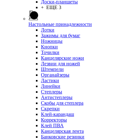
Доски-планшеты
+ ЕЩЕ 3
Настольные принадлежности
Лотки
Зажимы для бумаг
Ножницы
Кнопки
Точилки
Канцелярские ножи
Лезвии для ножей
Штемпели
Органайзеры
Ластики
Линейки
Степлеры
Антистеплеры
Скобы для степлера
Скрепки
Клей-карандаш
Корректоры
Клей ПВА
Канцелярская лента
Банковские резинки