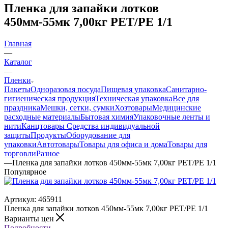
Пленка для запайки лотков
450мм-55мк 7,00кг РЕТ/PE 1/1
Главная
—
Каталог
—
Пленки
Пакеты
Одноразовая посуда
Пищевая упаковка
Санитарно-
гигиеническая продукция
Техническая упаковка
Все для
праздника
Мешки, сетки, сумки
Хозтовары
Медицинские
расходные материалы
Бытовая химия
Упаковочные ленты и
нити
Канцтовары
Средства индивидуальной
защиты
Продукты
Оборудование для
упаковки
Автотовары
Товары для офиса и дома
Товары для
торговли
Разное
—
Пленка для запайки лотков 450мм-55мк 7,00кг РЕТ/PE 1/1
Популярное
Артикул:
465911
Пленка для запайки лотков 450мм-55мк 7,00кг РЕТ/PE 1/1
Варианты цен
Подробности