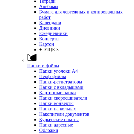
Тетради
Альбомы
Бумага для чертежных и копировальных
работ
Календари
Дневники
Ежедневники
Конверты
Картон
+ ЕЩЕ 3
Папки и файлы
Папки уголоки А4
Перфофайлы
Папки-регистраторы
Папки с вкладышами
Картонные папки
Папки скоросшиватели
Папки-конверты
Папки на кольцах
Накопители документов
Курьерские пакеты
Папки адресные
Обложки