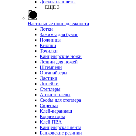
Доски-планшеты
+ ЕЩЕ 3
Настольные принадлежности
Лотки
Зажимы для бумаг
Ножницы
Кнопки
Точилки
Канцелярские ножи
Лезвии для ножей
Штемпели
Органайзеры
Ластики
Линейки
Степлеры
Антистеплеры
Скобы для степлера
Скрепки
Клей-карандаш
Корректоры
Клей ПВА
Канцелярская лента
Банковские резинки