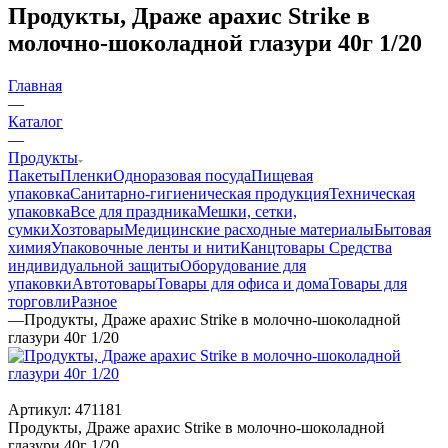
Продукты, Драже арахис Strike в
молочно-шоколадной глазури 40г 1/20
Главная
—
Каталог
—
Продукты
Пакеты
Пленки
Одноразовая посуда
Пищевая
упаковка
Санитарно-гигиеническая продукция
Техническая
упаковка
Все для праздника
Мешки, сетки,
сумки
Хозтовары
Медицинские расходные материалы
Бытовая
химия
Упаковочные ленты и нити
Канцтовары
Средства
индивидуальной защиты
Оборудование для
упаковки
Автотовары
Товары для офиса и дома
Товары для
торговли
Разное
—
Продукты, Драже арахис Strike в молочно-шоколадной
глазури 40г 1/20
Артикул:
471181
Продукты, Драже арахис Strike в молочно-шоколадной
глазури 40г 1/20