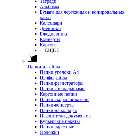
Тетради
Альбомы
Бумага для чертежных и копировальных
работ
Календари
Дневники
Ежедневники
Конверты
Картон
+ ЕЩЕ 3
Папки и файлы
Папки уголоки А4
Перфофайлы
Папки-регистраторы
Папки с вкладышами
Картонные папки
Папки скоросшиватели
Папки-конверты
Папки на кольцах
Накопители документов
Курьерские пакеты
Папки адресные
Обложки