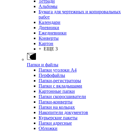
Тетради
Альбомы
Бумага для чертежных и копировальных
работ
Календари
Дневники
Ежедневники
Конверты
Картон
+ ЕЩЕ 3
Папки и файлы
Папки уголоки А4
Перфофайлы
Папки-регистраторы
Папки с вкладышами
Картонные папки
Папки скоросшиватели
Папки-конверты
Папки на кольцах
Накопители документов
Курьерские пакеты
Папки адресные
Обложки