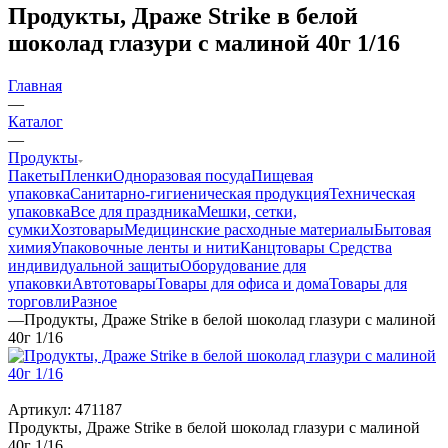
Продукты, Драже Strike в белой
шоколад глазури с малиной 40г 1/16
Главная
—
Каталог
—
Продукты
Пакеты
Пленки
Одноразовая посуда
Пищевая
упаковка
Санитарно-гигиеническая продукция
Техническая
упаковка
Все для праздника
Мешки, сетки,
сумки
Хозтовары
Медицинские расходные материалы
Бытовая
химия
Упаковочные ленты и нити
Канцтовары
Средства
индивидуальной защиты
Оборудование для
упаковки
Автотовары
Товары для офиса и дома
Товары для
торговли
Разное
—
Продукты, Драже Strike в белой шоколад глазури с малиной
40г 1/16
Артикул:
471187
Продукты, Драже Strike в белой шоколад глазури с малиной
40г 1/16