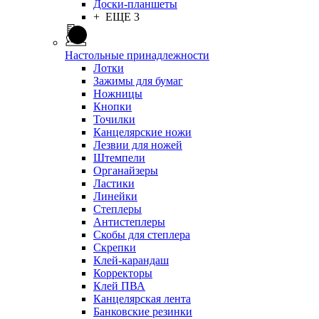
Доски-планшеты
+ ЕЩЕ 3
Настольные принадлежности
Лотки
Зажимы для бумаг
Ножницы
Кнопки
Точилки
Канцелярские ножи
Лезвии для ножей
Штемпели
Органайзеры
Ластики
Линейки
Степлеры
Антистеплеры
Скобы для степлера
Скрепки
Клей-карандаш
Корректоры
Клей ПВА
Канцелярская лента
Банковские резинки