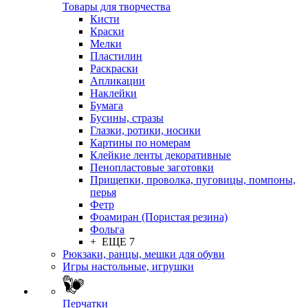
Товары для творчества
Кисти
Краски
Мелки
Пластилин
Раскраски
Апликации
Наклейки
Бумага
Бусины, стразы
Глазки, ротики, носики
Картины по номерам
Клейкие ленты декоративные
Пенопластовые заготовки
Прищепки, проволка, пуговицы, помпоны,
перья
Фетр
Фоамиран (Пористая резина)
Фольга
+ ЕЩЕ 7
Рюкзаки, ранцы, мешки для обуви
Игры настольные, игрушки
Перчатки