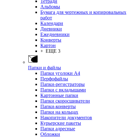
Тетради
Альбомы
Бумага для чертежных и копировальных
работ
Календари
Дневники
Ежедневники
Конверты
Картон
+ ЕЩЕ 3
Папки и файлы
Папки уголоки А4
Перфофайлы
Папки-регистраторы
Папки с вкладышами
Картонные папки
Папки скоросшиватели
Папки-конверты
Папки на кольцах
Накопители документов
Курьерские пакеты
Папки адресные
Обложки