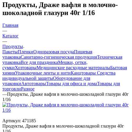
Продукты, Драже вафля в молочно-
шоколадной глазури 40г 1/16
Главная
—
Каталог
—
Продукты
Пакеты
Пленки
Одноразовая посуда
Пищевая
упаковка
Санитарно-гигиеническая продукция
Техническая
упаковка
Все для праздника
Мешки, сетки,
сумки
Хозтовары
Медицинские расходные материалы
Бытовая
химия
Упаковочные ленты и нити
Канцтовары
Средства
индивидуальной защиты
Оборудование для
упаковки
Автотовары
Товары для офиса и дома
Товары для
торговли
Разное
—
Продукты, Драже вафля в молочно-шоколадной глазури 40г
1/16
Артикул:
471185
Продукты, Драже вафля в молочно-шоколадной глазури 40г
1/16