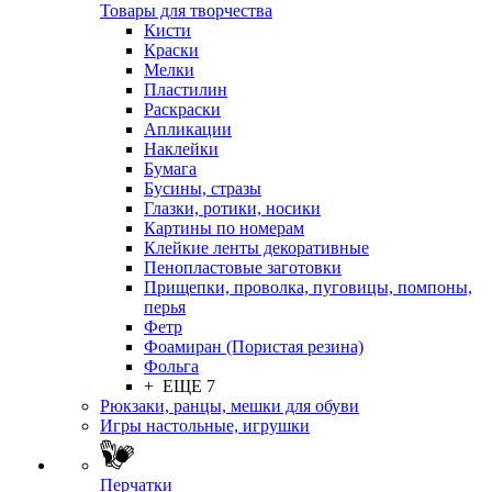
Товары для творчества
Кисти
Краски
Мелки
Пластилин
Раскраски
Апликации
Наклейки
Бумага
Бусины, стразы
Глазки, ротики, носики
Картины по номерам
Клейкие ленты декоративные
Пенопластовые заготовки
Прищепки, проволка, пуговицы, помпоны,
перья
Фетр
Фоамиран (Пористая резина)
Фольга
+ ЕЩЕ 7
Рюкзаки, ранцы, мешки для обуви
Игры настольные, игрушки
Перчатки