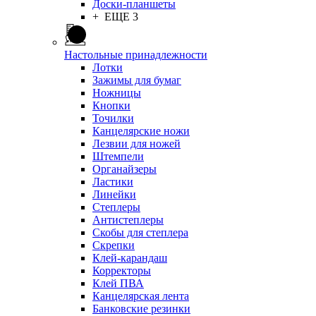
Доски-планшеты
+ ЕЩЕ 3
Настольные принадлежности
Лотки
Зажимы для бумаг
Ножницы
Кнопки
Точилки
Канцелярские ножи
Лезвии для ножей
Штемпели
Органайзеры
Ластики
Линейки
Степлеры
Антистеплеры
Скобы для степлера
Скрепки
Клей-карандаш
Корректоры
Клей ПВА
Канцелярская лента
Банковские резинки