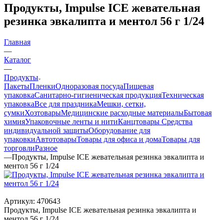
Продукты, Impulse ICE жевательная
резинка эвкалипта и ментол 56 г 1/24
Главная
—
Каталог
—
Продукты
Пакеты
Пленки
Одноразовая посуда
Пищевая
упаковка
Санитарно-гигиеническая продукция
Техническая
упаковка
Все для праздника
Мешки, сетки,
сумки
Хозтовары
Медицинские расходные материалы
Бытовая
химия
Упаковочные ленты и нити
Канцтовары
Средства
индивидуальной защиты
Оборудование для
упаковки
Автотовары
Товары для офиса и дома
Товары для
торговли
Разное
—
Продукты, Impulse ICE жевательная резинка эвкалипта и
ментол 56 г 1/24
Артикул:
470643
Продукты, Impulse ICE жевательная резинка эвкалипта и
ментол 56 г 1/24