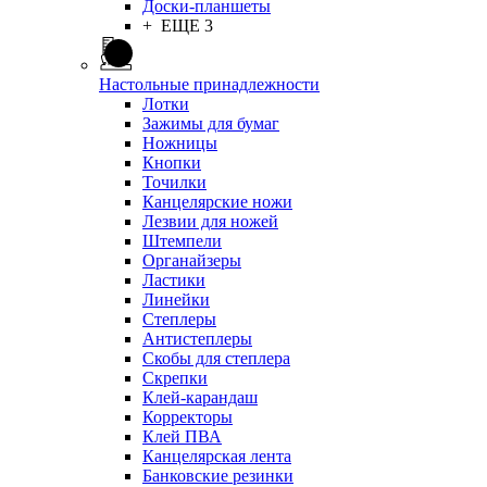
Доски-планшеты
+ ЕЩЕ 3
Настольные принадлежности
Лотки
Зажимы для бумаг
Ножницы
Кнопки
Точилки
Канцелярские ножи
Лезвии для ножей
Штемпели
Органайзеры
Ластики
Линейки
Степлеры
Антистеплеры
Скобы для степлера
Скрепки
Клей-карандаш
Корректоры
Клей ПВА
Канцелярская лента
Банковские резинки