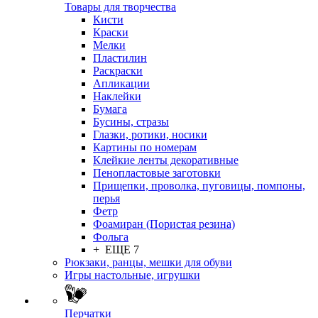
Товары для творчества
Кисти
Краски
Мелки
Пластилин
Раскраски
Апликации
Наклейки
Бумага
Бусины, стразы
Глазки, ротики, носики
Картины по номерам
Клейкие ленты декоративные
Пенопластовые заготовки
Прищепки, проволка, пуговицы, помпоны,
перья
Фетр
Фоамиран (Пористая резина)
Фольга
+ ЕЩЕ 7
Рюкзаки, ранцы, мешки для обуви
Игры настольные, игрушки
Перчатки