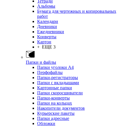
Тетради
Альбомы
Бумага для чертежных и копировальных
работ
Календари
Дневники
Ежедневники
Конверты
Картон
+ ЕЩЕ 3
Папки и файлы
Папки уголоки А4
Перфофайлы
Папки-регистраторы
Папки с вкладышами
Картонные папки
Папки скоросшиватели
Папки-конверты
Папки на кольцах
Накопители документов
Курьерские пакеты
Папки адресные
Обложки