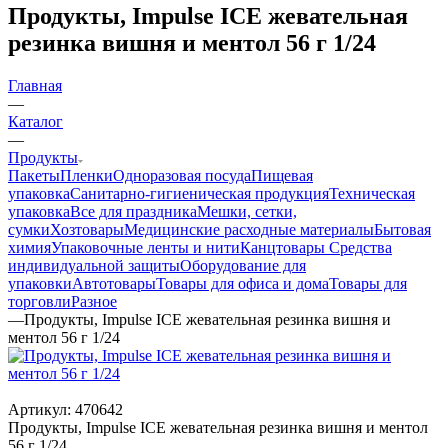
Продукты, Impulse ICE жевательная
резинка вишня и ментол 56 г 1/24
Главная
—
Каталог
—
Продукты
Пакеты
Пленки
Одноразовая посуда
Пищевая
упаковка
Санитарно-гигиеническая продукция
Техническая
упаковка
Все для праздника
Мешки, сетки,
сумки
Хозтовары
Медицинские расходные материалы
Бытовая
химия
Упаковочные ленты и нити
Канцтовары
Средства
индивидуальной защиты
Оборудование для
упаковки
Автотовары
Товары для офиса и дома
Товары для
торговли
Разное
—
Продукты, Impulse ICE жевательная резинка вишня и
ментол 56 г 1/24
Артикул:
470642
Продукты, Impulse ICE жевательная резинка вишня и ментол
56 г 1/24