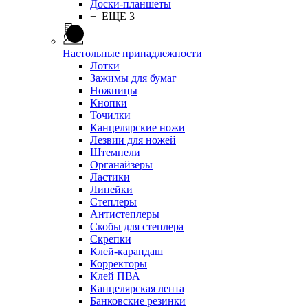
Доски-планшеты
+ ЕЩЕ 3
Настольные принадлежности
Лотки
Зажимы для бумаг
Ножницы
Кнопки
Точилки
Канцелярские ножи
Лезвии для ножей
Штемпели
Органайзеры
Ластики
Линейки
Степлеры
Антистеплеры
Скобы для степлера
Скрепки
Клей-карандаш
Корректоры
Клей ПВА
Канцелярская лента
Банковские резинки