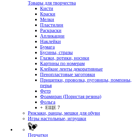
Товары для творчества
Кисти
Краски
Мелки
Пластилин
Раскраски
Апликации
Наклейки
Бумага
Бусины, стразы
Глазки, ротики, носики
Картины по номерам
Клейкие ленты декоративные
Пенопластовые заготовки
Прищепки, проволка, пуговицы, помпоны,
перья
Фетр
Фоамиран (Пористая резина)
Фольга
+ ЕЩЕ 7
Рюкзаки, ранцы, мешки для обуви
Игры настольные, игрушки
Перчатки