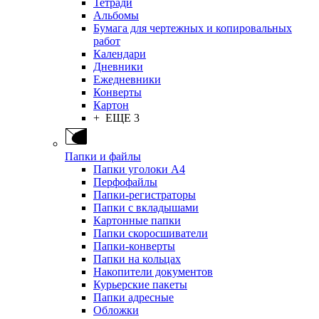
Тетради
Альбомы
Бумага для чертежных и копировальных
работ
Календари
Дневники
Ежедневники
Конверты
Картон
+ ЕЩЕ 3
Папки и файлы
Папки уголоки А4
Перфофайлы
Папки-регистраторы
Папки с вкладышами
Картонные папки
Папки скоросшиватели
Папки-конверты
Папки на кольцах
Накопители документов
Курьерские пакеты
Папки адресные
Обложки