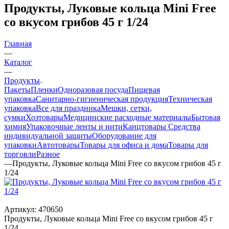
Продукты, Луковые кольца Mini Free
со вкусом грибов 45 г 1/24
Главная
—
Каталог
—
Продукты
Пакеты
Пленки
Одноразовая посуда
Пищевая
упаковка
Санитарно-гигиеническая продукция
Техническая
упаковка
Все для праздника
Мешки, сетки,
сумки
Хозтовары
Медицинские расходные материалы
Бытовая
химия
Упаковочные ленты и нити
Канцтовары
Средства
индивидуальной защиты
Оборудование для
упаковки
Автотовары
Товары для офиса и дома
Товары для
торговли
Разное
—
Продукты, Луковые кольца Mini Free со вкусом грибов 45 г
1/24
Артикул:
470650
Продукты, Луковые кольца Mini Free со вкусом грибов 45 г
1/24