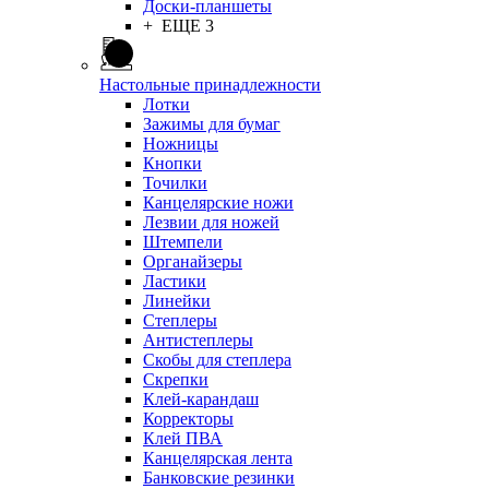
Доски-планшеты
+ ЕЩЕ 3
Настольные принадлежности
Лотки
Зажимы для бумаг
Ножницы
Кнопки
Точилки
Канцелярские ножи
Лезвии для ножей
Штемпели
Органайзеры
Ластики
Линейки
Степлеры
Антистеплеры
Скобы для степлера
Скрепки
Клей-карандаш
Корректоры
Клей ПВА
Канцелярская лента
Банковские резинки