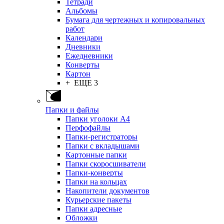
Тетради
Альбомы
Бумага для чертежных и копировальных
работ
Календари
Дневники
Ежедневники
Конверты
Картон
+ ЕЩЕ 3
Папки и файлы
Папки уголоки А4
Перфофайлы
Папки-регистраторы
Папки с вкладышами
Картонные папки
Папки скоросшиватели
Папки-конверты
Папки на кольцах
Накопители документов
Курьерские пакеты
Папки адресные
Обложки