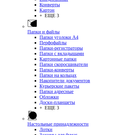
Конверты
Картон
+ ЕЩЕ 3
Папки и файлы
Папки уголоки А4
Перфофайлы
Папки-регистраторы
Папки с вкладышами
Картонные папки
Папки скоросшиватели
Папки-конверты
Папки на кольцах
Накопители документов
Курьерские пакеты
Папки адресные
Обложки
Доски-планшеты
+ ЕЩЕ 3
Настольные принадлежности
Лотки
Зажимы для бумаг