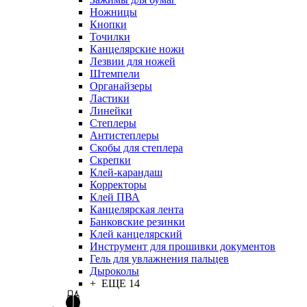
Ножницы
Кнопки
Точилки
Канцелярские ножи
Лезвии для ножей
Штемпели
Органайзеры
Ластики
Линейки
Степлеры
Антистеплеры
Скобы для степлера
Скрепки
Клей-карандаш
Корректоры
Клей ПВА
Канцелярская лента
Банковские резинки
Клей канцелярский
Инструмент для прошивки документов
Гель для увлажнения пальцев
Дыроколы
+ ЕЩЕ 14