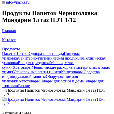
info@packs.ru
Продукты Напиток Черноголовка
Мандарин 1л газ ПЭТ 1/12
Главная
—
Каталог
—
Продукты
Пакеты
Пленки
Одноразовая посуда
Пищевая
упаковка
Санитарно-гигиеническая продукция
Техническая
упаковка
Все для праздника
Мешки, сетки,
сумки
Хозтовары
Медицинские расходные материалы
Бытовая
химия
Упаковочные ленты и нити
Канцтовары
Средства
индивидуальной защиты
Оборудование для
упаковки
Автотовары
Товары для офиса и дома
Товары для
торговли
Разное
—
Продукты Напиток Черноголовка Мандарин 1л газ ПЭТ
1/12
Артикул:
471441