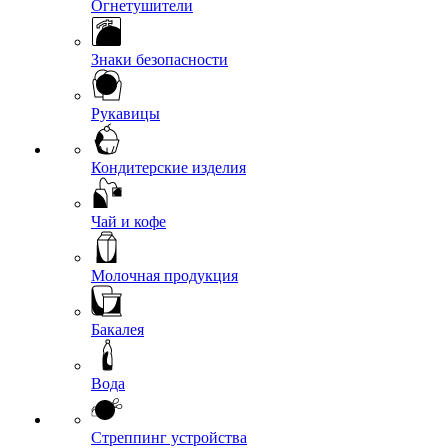
Огнетушители
Знаки безопасности
Рукавицы
Кондитерские изделия
Чай и кофе
Молочная продукция
Бакалея
Вода
Стреппинг устройства