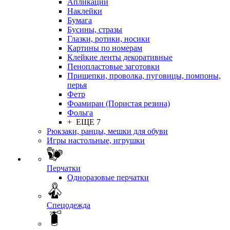
Апликации
Наклейки
Бумага
Бусины, стразы
Глазки, ротики, носики
Картины по номерам
Клейкие ленты декоративные
Пенопластовые заготовки
Прищепки, проволка, пуговицы, помпоны,
перья
Фетр
Фоамиран (Пористая резина)
Фольга
+ ЕЩЕ 7
Рюкзаки, ранцы, мешки для обуви
Игры настольные, игрушки
Перчатки
Одноразовые перчатки
Спецодежда