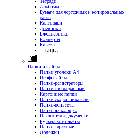
Тетради
Альбомы
Бумага для чертежных и копировальных
работ
Календари
Дневники
Ежедневники
Конверты
Картон
+ ЕЩЕ 3
Папки и файлы
Папки уголоки А4
Перфофайлы
Папки-регистраторы
Папки с вкладышами
Картонные папки
Папки скоросшиватели
Папки-конверты
Папки на кольцах
Накопители документов
Курьерские пакеты
Папки адресные
Обложки