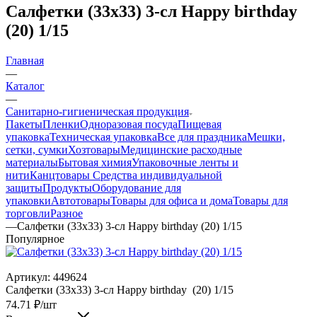
Салфетки (33х33) 3-сл Happy birthday
(20) 1/15
Главная
—
Каталог
—
Санитарно-гигиеническая продукция
Пакеты
Пленки
Одноразовая посуда
Пищевая
упаковка
Техническая упаковка
Все для праздника
Мешки,
сетки, сумки
Хозтовары
Медицинские расходные
материалы
Бытовая химия
Упаковочные ленты и
нити
Канцтовары
Средства индивидуальной
защиты
Продукты
Оборудование для
упаковки
Автотовары
Товары для офиса и дома
Товары для
торговли
Разное
—
Салфетки (33х33) 3-сл Happy birthday (20) 1/15
Популярное
Артикул:
449624
Салфетки (33х33) 3-сл Happy birthday (20) 1/15
74.71
₽
/шт