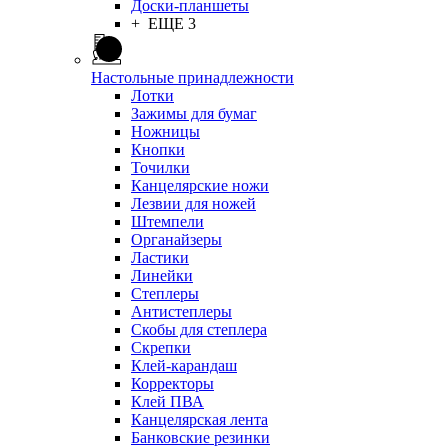
Доски-планшеты
+ ЕЩЕ 3
Настольные принадлежности
Лотки
Зажимы для бумаг
Ножницы
Кнопки
Точилки
Канцелярские ножи
Лезвии для ножей
Штемпели
Органайзеры
Ластики
Линейки
Степлеры
Антистеплеры
Скобы для степлера
Скрепки
Клей-карандаш
Корректоры
Клей ПВА
Канцелярская лента
Банковские резинки