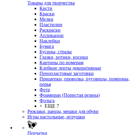
Товары для творчества
Кисти
Краски
Мелки
Пластилин
Раскраски
Апликации
Наклейки
Бумага
Бусины, стразы
Глазки, ротики, носики
Картины по номерам
Клейкие ленты декоративные
Пенопластовые заготовки
Прищепки, проволка, пуговицы, помпоны,
перья
Фетр
Фоамиран (Пористая резина)
Фольга
+ ЕЩЕ 7
Рюкзаки, ранцы, мешки для обуви
Игры настольные, игрушки
Перчатки