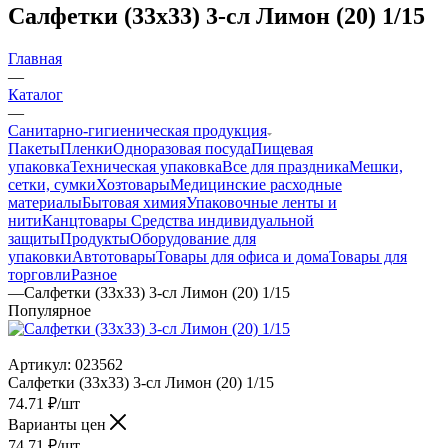
Салфетки (33х33) 3-сл Лимон (20) 1/15
Главная
—
Каталог
—
Санитарно-гигиеническая продукция
Пакеты
Пленки
Одноразовая посуда
Пищевая
упаковка
Техническая упаковка
Все для праздника
Мешки,
сетки, сумки
Хозтовары
Медицинские расходные
материалы
Бытовая химия
Упаковочные ленты и
нити
Канцтовары
Средства индивидуальной
защиты
Продукты
Оборудование для
упаковки
Автотовары
Товары для офиса и дома
Товары для
торговли
Разное
—
Салфетки (33х33) 3-сл Лимон (20) 1/15
Популярное
Артикул:
023562
Салфетки (33х33) 3-сл Лимон (20) 1/15
74.71
₽
/шт
Варианты цен
74.71
₽
/шт