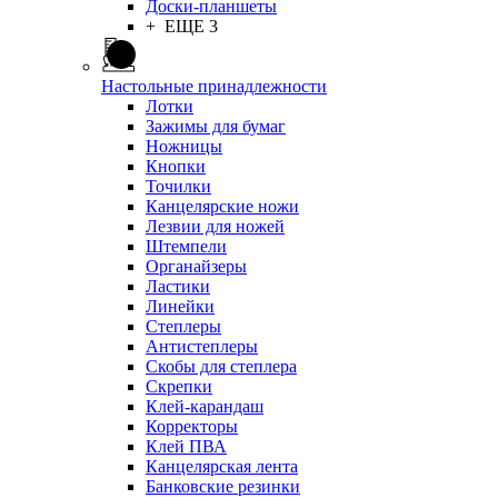
Доски-планшеты
+ ЕЩЕ 3
Настольные принадлежности
Лотки
Зажимы для бумаг
Ножницы
Кнопки
Точилки
Канцелярские ножи
Лезвии для ножей
Штемпели
Органайзеры
Ластики
Линейки
Степлеры
Антистеплеры
Скобы для степлера
Скрепки
Клей-карандаш
Корректоры
Клей ПВА
Канцелярская лента
Банковские резинки