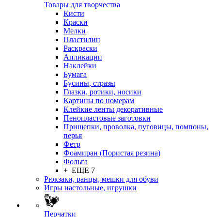
Товары для творчества
Кисти
Краски
Мелки
Пластилин
Раскраски
Апликации
Наклейки
Бумага
Бусины, стразы
Глазки, ротики, носики
Картины по номерам
Клейкие ленты декоративные
Пенопластовые заготовки
Прищепки, проволка, пуговицы, помпоны,
перья
Фетр
Фоамиран (Пористая резина)
Фольга
+ ЕЩЕ 7
Рюкзаки, ранцы, мешки для обуви
Игры настольные, игрушки
Перчатки