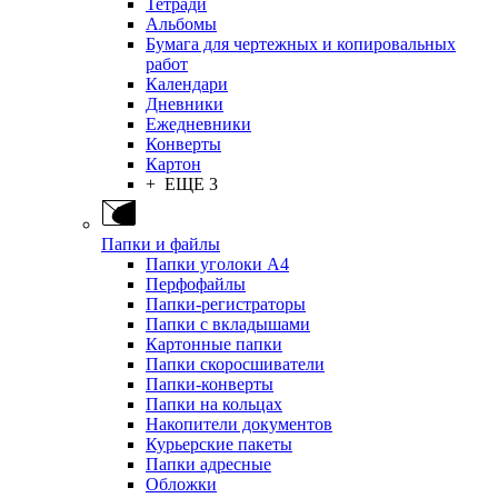
Тетради
Альбомы
Бумага для чертежных и копировальных
работ
Календари
Дневники
Ежедневники
Конверты
Картон
+ ЕЩЕ 3
Папки и файлы
Папки уголоки А4
Перфофайлы
Папки-регистраторы
Папки с вкладышами
Картонные папки
Папки скоросшиватели
Папки-конверты
Папки на кольцах
Накопители документов
Курьерские пакеты
Папки адресные
Обложки