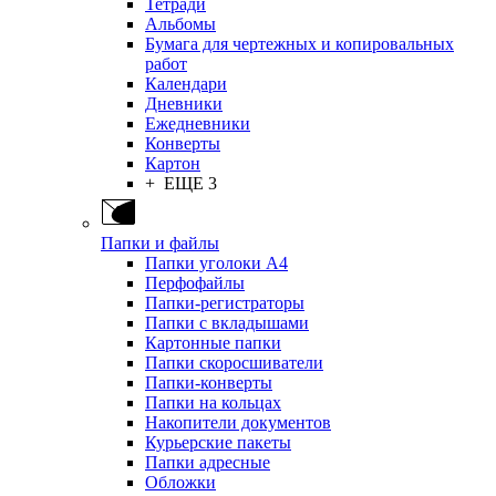
Тетради
Альбомы
Бумага для чертежных и копировальных
работ
Календари
Дневники
Ежедневники
Конверты
Картон
+ ЕЩЕ 3
Папки и файлы
Папки уголоки А4
Перфофайлы
Папки-регистраторы
Папки с вкладышами
Картонные папки
Папки скоросшиватели
Папки-конверты
Папки на кольцах
Накопители документов
Курьерские пакеты
Папки адресные
Обложки