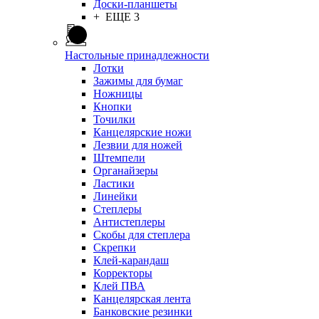
Доски-планшеты
+ ЕЩЕ 3
Настольные принадлежности
Лотки
Зажимы для бумаг
Ножницы
Кнопки
Точилки
Канцелярские ножи
Лезвии для ножей
Штемпели
Органайзеры
Ластики
Линейки
Степлеры
Антистеплеры
Скобы для степлера
Скрепки
Клей-карандаш
Корректоры
Клей ПВА
Канцелярская лента
Банковские резинки