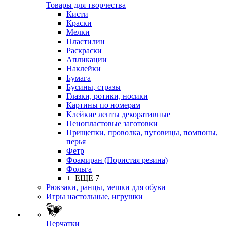
Товары для творчества
Кисти
Краски
Мелки
Пластилин
Раскраски
Апликации
Наклейки
Бумага
Бусины, стразы
Глазки, ротики, носики
Картины по номерам
Клейкие ленты декоративные
Пенопластовые заготовки
Прищепки, проволка, пуговицы, помпоны,
перья
Фетр
Фоамиран (Пористая резина)
Фольга
+ ЕЩЕ 7
Рюкзаки, ранцы, мешки для обуви
Игры настольные, игрушки
Перчатки