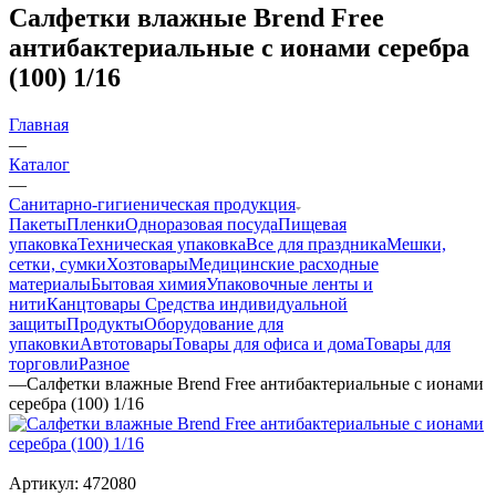
Салфетки влажные Brend Free
антибактериальные с ионами серебра
(100) 1/16
Главная
—
Каталог
—
Санитарно-гигиеническая продукция
Пакеты
Пленки
Одноразовая посуда
Пищевая
упаковка
Техническая упаковка
Все для праздника
Мешки,
сетки, сумки
Хозтовары
Медицинские расходные
материалы
Бытовая химия
Упаковочные ленты и
нити
Канцтовары
Средства индивидуальной
защиты
Продукты
Оборудование для
упаковки
Автотовары
Товары для офиса и дома
Товары для
торговли
Разное
—
Салфетки влажные Brend Free антибактериальные с ионами
серебра (100) 1/16
Артикул:
472080