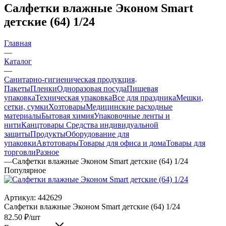
Салфетки влажные Эконом Smart
детские (64) 1/24
Главная
—
Каталог
—
Санитарно-гигиеническая продукция
Пакеты
Пленки
Одноразовая посуда
Пищевая
упаковка
Техническая упаковка
Все для праздника
Мешки,
сетки, сумки
Хозтовары
Медицинские расходные
материалы
Бытовая химия
Упаковочные ленты и
нити
Канцтовары
Средства индивидуальной
защиты
Продукты
Оборудование для
упаковки
Автотовары
Товары для офиса и дома
Товары для
торговли
Разное
—
Салфетки влажные Эконом Smart детские (64) 1/24
Популярное
Артикул:
442629
Салфетки влажные Эконом Smart детские (64) 1/24
82.50
₽
/шт