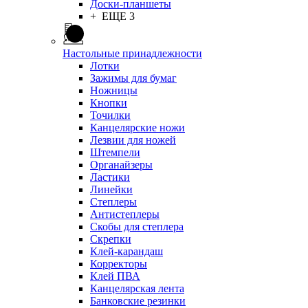
Доски-планшеты
+ ЕЩЕ 3
Настольные принадлежности
Лотки
Зажимы для бумаг
Ножницы
Кнопки
Точилки
Канцелярские ножи
Лезвии для ножей
Штемпели
Органайзеры
Ластики
Линейки
Степлеры
Антистеплеры
Скобы для степлера
Скрепки
Клей-карандаш
Корректоры
Клей ПВА
Канцелярская лента
Банковские резинки