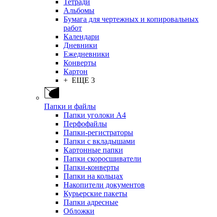
Тетради
Альбомы
Бумага для чертежных и копировальных
работ
Календари
Дневники
Ежедневники
Конверты
Картон
+ ЕЩЕ 3
Папки и файлы
Папки уголоки А4
Перфофайлы
Папки-регистраторы
Папки с вкладышами
Картонные папки
Папки скоросшиватели
Папки-конверты
Папки на кольцах
Накопители документов
Курьерские пакеты
Папки адресные
Обложки