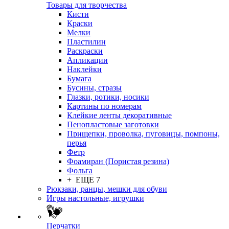
Товары для творчества
Кисти
Краски
Мелки
Пластилин
Раскраски
Апликации
Наклейки
Бумага
Бусины, стразы
Глазки, ротики, носики
Картины по номерам
Клейкие ленты декоративные
Пенопластовые заготовки
Прищепки, проволка, пуговицы, помпоны,
перья
Фетр
Фоамиран (Пористая резина)
Фольга
+ ЕЩЕ 7
Рюкзаки, ранцы, мешки для обуви
Игры настольные, игрушки
Перчатки