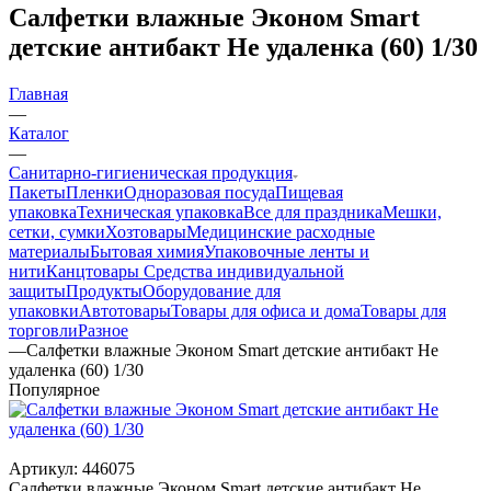
Салфетки влажные Эконом Smart
детские антибакт Не удаленка (60) 1/30
Главная
—
Каталог
—
Санитарно-гигиеническая продукция
Пакеты
Пленки
Одноразовая посуда
Пищевая
упаковка
Техническая упаковка
Все для праздника
Мешки,
сетки, сумки
Хозтовары
Медицинские расходные
материалы
Бытовая химия
Упаковочные ленты и
нити
Канцтовары
Средства индивидуальной
защиты
Продукты
Оборудование для
упаковки
Автотовары
Товары для офиса и дома
Товары для
торговли
Разное
—
Салфетки влажные Эконом Smart детские антибакт Не
удаленка (60) 1/30
Популярное
Артикул:
446075
Салфетки влажные Эконом Smart детские антибакт Не