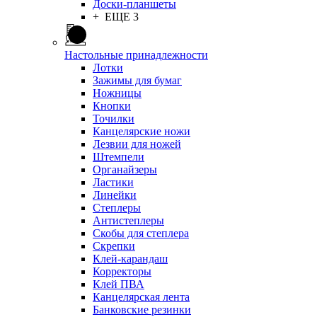
Доски-планшеты
+ ЕЩЕ 3
Настольные принадлежности
Лотки
Зажимы для бумаг
Ножницы
Кнопки
Точилки
Канцелярские ножи
Лезвии для ножей
Штемпели
Органайзеры
Ластики
Линейки
Степлеры
Антистеплеры
Скобы для степлера
Скрепки
Клей-карандаш
Корректоры
Клей ПВА
Канцелярская лента
Банковские резинки