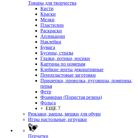
Товары для творчества
Кисти
Краски
Мелки
Пластилин
Раскраски
Апликации
Наклейки
Бумага
Бусины, стразы
Глазки, ротики, носики
Картины по номерам
Клейкие ленты декоративные
Пенопластовые заготовки
Прищепки, проволка, пуговицы, помпоны,
перья
Фетр
Фоамиран (Пористая резина)
Фольга
+ ЕЩЕ 7
Рюкзаки, ранцы, мешки для обуви
Игры настольные, игрушки
Перчатки