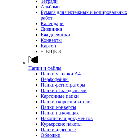
Тетради
Альбомы
Бумага для чертежных и копировальных
работ
Календари
Дневники
Ежедневники
Конверты
Картон
+ ЕЩЕ 3
Папки и файлы
Папки уголоки А4
Перфофайлы
Папки-регистраторы
Папки с вкладышами
Картонные папки
Папки скоросшиватели
Папки-конверты
Папки на кольцах
Накопители документов
Курьерские пакеты
Папки адресные
Обложки