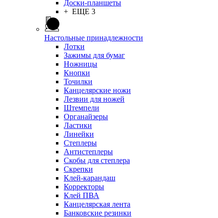
Доски-планшеты
+ ЕЩЕ 3
Настольные принадлежности
Лотки
Зажимы для бумаг
Ножницы
Кнопки
Точилки
Канцелярские ножи
Лезвии для ножей
Штемпели
Органайзеры
Ластики
Линейки
Степлеры
Антистеплеры
Скобы для степлера
Скрепки
Клей-карандаш
Корректоры
Клей ПВА
Канцелярская лента
Банковские резинки