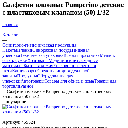
Салфетки влажные Pamperino детские
с пластиковым клапаном (50) 1/32
Главная
—
Каталог
—
Санитарно-гигиеническая продукция
Пакеты
Пленки
Одноразовая посуда
Пищевая
упаковка
Техническая упаковка
Все для праздника
Мешки,
сетки, сумки
Хозтовары
Медицинские расходные
материалы
Бытовая химия
Упаковочные ленты и
нити
Канцтовары
Средства индивидуальной
защиты
Продукты
Оборудование для
упаковки
Автотовары
Товары для офиса и дома
Товары для
торговли
Разное
—
Салфетки влажные Pamperino детские с пластиковым
клапаном (50) 1/32
Популярное
Артикул:
455524
Салфетки влажные Pamperino детские с пластиковым