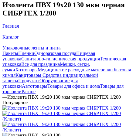
Изолента ПВХ 19х20 130 мкм черная
СИБРТЕХ 1/200
Главная
—
Каталог
—
Упаковочные ленты и нити
Пакеты
Пленки
Одноразовая посуда
Пищевая
упаковка
Санитарно-гигиеническая продукция
Техническая
упаковка
Все для праздника
Мешки, сетки,
сумки
Хозтовары
Медицинские расходные материалы
Бытовая
химия
Канцтовары
Средства индивидуальной
защиты
Продукты
Оборудование для
упаковки
Автотовары
Товары для офиса и дома
Товары для
торговли
Разное
—
Изолента ПВХ 19х20 130 мкм черная СИБРТЕХ 1/200
Популярное