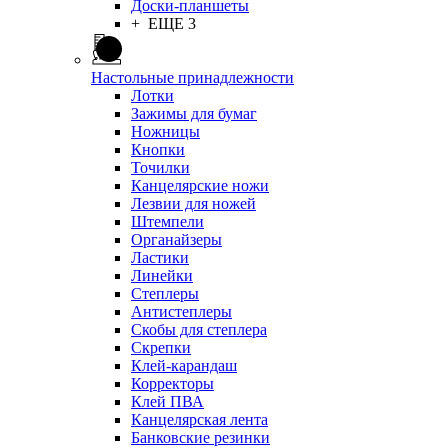
Доски-планшеты
+ ЕЩЕ 3
Настольные принадлежности
Лотки
Зажимы для бумаг
Ножницы
Кнопки
Точилки
Канцелярские ножи
Лезвии для ножей
Штемпели
Органайзеры
Ластики
Линейки
Степлеры
Антистеплеры
Скобы для степлера
Скрепки
Клей-карандаш
Корректоры
Клей ПВА
Канцелярская лента
Банковские резинки