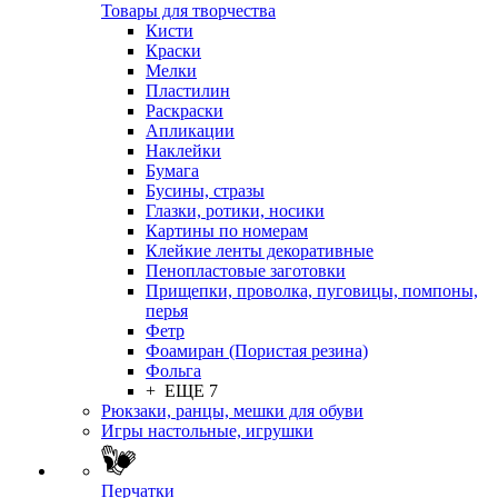
Товары для творчества
Кисти
Краски
Мелки
Пластилин
Раскраски
Апликации
Наклейки
Бумага
Бусины, стразы
Глазки, ротики, носики
Картины по номерам
Клейкие ленты декоративные
Пенопластовые заготовки
Прищепки, проволка, пуговицы, помпоны,
перья
Фетр
Фоамиран (Пористая резина)
Фольга
+ ЕЩЕ 7
Рюкзаки, ранцы, мешки для обуви
Игры настольные, игрушки
Перчатки