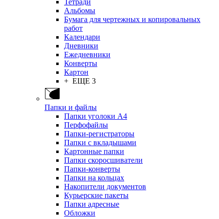
Тетради
Альбомы
Бумага для чертежных и копировальных
работ
Календари
Дневники
Ежедневники
Конверты
Картон
+ ЕЩЕ 3
Папки и файлы
Папки уголоки А4
Перфофайлы
Папки-регистраторы
Папки с вкладышами
Картонные папки
Папки скоросшиватели
Папки-конверты
Папки на кольцах
Накопители документов
Курьерские пакеты
Папки адресные
Обложки