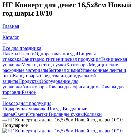
НГ Конверт для денег 16,5х8см Новый
год шары 10/10
Главная
—
Каталог
—
Все для праздника
Пакеты
Пленки
Одноразовая посуда
Пищевая
упаковка
Санитарно-гигиеническая продукция
Техническая
упаковка
Мешки, сетки, сумки
Хозтовары
Медицинские
расходные материалы
Бытовая химия
Упаковочные ленты и
нити
Канцтовары
Средства индивидуальной
защиты
Продукты
Оборудование для
упаковки
Автотовары
Товары для офиса и дома
Товары для
торговли
Разное
—
Новогодняя продукция
Подарочная упаковка
Посуда
Воздушные
шары
Свечи
Открытки
Гирлянды-буквы
Колпаки
—
НГ Конверт для денег 16,5х8см Новый год шары 10/10
Популярное