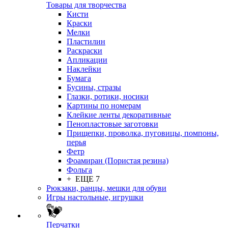
Товары для творчества
Кисти
Краски
Мелки
Пластилин
Раскраски
Апликации
Наклейки
Бумага
Бусины, стразы
Глазки, ротики, носики
Картины по номерам
Клейкие ленты декоративные
Пенопластовые заготовки
Прищепки, проволка, пуговицы, помпоны,
перья
Фетр
Фоамиран (Пористая резина)
Фольга
+ ЕЩЕ 7
Рюкзаки, ранцы, мешки для обуви
Игры настольные, игрушки
Перчатки