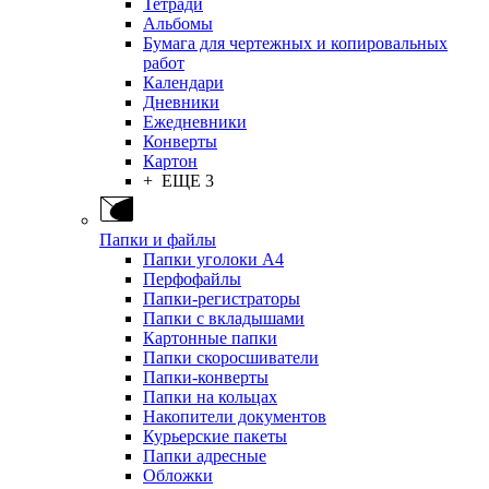
Тетради
Альбомы
Бумага для чертежных и копировальных
работ
Календари
Дневники
Ежедневники
Конверты
Картон
+ ЕЩЕ 3
Папки и файлы
Папки уголоки А4
Перфофайлы
Папки-регистраторы
Папки с вкладышами
Картонные папки
Папки скоросшиватели
Папки-конверты
Папки на кольцах
Накопители документов
Курьерские пакеты
Папки адресные
Обложки