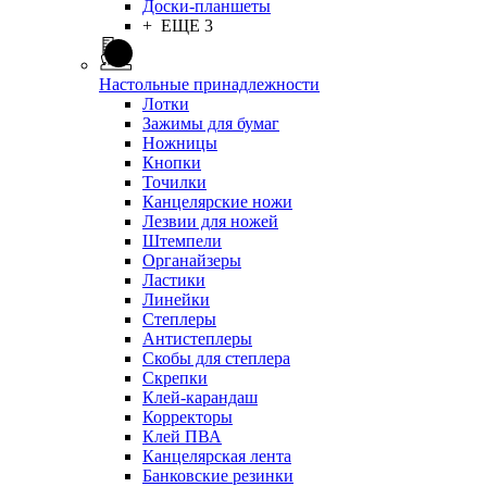
Доски-планшеты
+ ЕЩЕ 3
Настольные принадлежности
Лотки
Зажимы для бумаг
Ножницы
Кнопки
Точилки
Канцелярские ножи
Лезвии для ножей
Штемпели
Органайзеры
Ластики
Линейки
Степлеры
Антистеплеры
Скобы для степлера
Скрепки
Клей-карандаш
Корректоры
Клей ПВА
Канцелярская лента
Банковские резинки