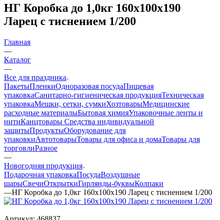
НГ Коробка до 1,0кг 160х100х190
Ларец с тиснением 1/200
Главная
—
Каталог
—
Все для праздника
Пакеты
Пленки
Одноразовая посуда
Пищевая
упаковка
Санитарно-гигиеническая продукция
Техническая
упаковка
Мешки, сетки, сумки
Хозтовары
Медицинские
расходные материалы
Бытовая химия
Упаковочные ленты и
нити
Канцтовары
Средства индивидуальной
защиты
Продукты
Оборудование для
упаковки
Автотовары
Товары для офиса и дома
Товары для
торговли
Разное
—
Новогодняя продукция
Подарочная упаковка
Посуда
Воздушные
шары
Свечи
Открытки
Гирлянды-буквы
Колпаки
—
НГ Коробка до 1,0кг 160х100х190 Ларец с тиснением 1/200
Артикул:
468837