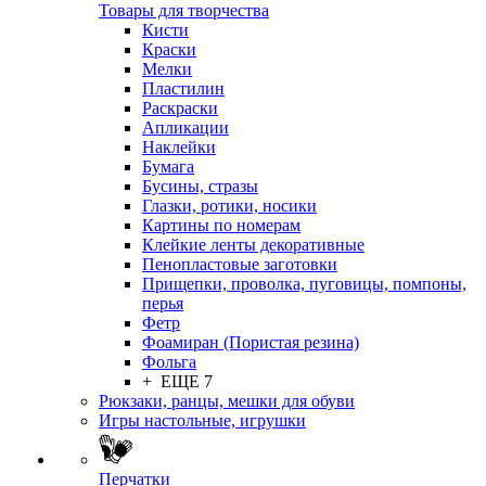
Товары для творчества
Кисти
Краски
Мелки
Пластилин
Раскраски
Апликации
Наклейки
Бумага
Бусины, стразы
Глазки, ротики, носики
Картины по номерам
Клейкие ленты декоративные
Пенопластовые заготовки
Прищепки, проволка, пуговицы, помпоны,
перья
Фетр
Фоамиран (Пористая резина)
Фольга
+ ЕЩЕ 7
Рюкзаки, ранцы, мешки для обуви
Игры настольные, игрушки
Перчатки