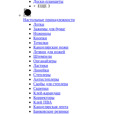
Доски-планшеты
+ ЕЩЕ 3
Настольные принадлежности
Лотки
Зажимы для бумаг
Ножницы
Кнопки
Точилки
Канцелярские ножи
Лезвии для ножей
Штемпели
Органайзеры
Ластики
Линейки
Степлеры
Антистеплеры
Скобы для степлера
Скрепки
Клей-карандаш
Корректоры
Клей ПВА
Канцелярская лента
Банковские резинки