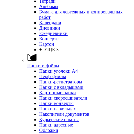
Тетради
Альбомы
Бумага для чертежных и копировальных
работ
Календари
Дневники
Ежедневники
Конверты
Картон
+ ЕЩЕ 3
Папки и файлы
Папки уголоки А4
Перфофайлы
Папки-регистраторы
Папки с вкладышами
Картонные папки
Папки скоросшиватели
Папки-конверты
Папки на кольцах
Накопители документов
Курьерские пакеты
Папки адресные
Обложки