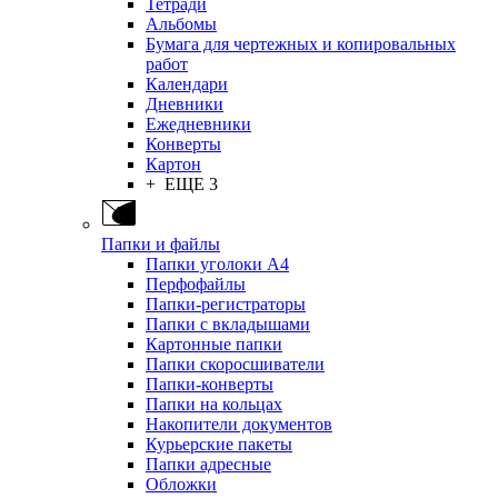
Тетради
Альбомы
Бумага для чертежных и копировальных
работ
Календари
Дневники
Ежедневники
Конверты
Картон
+ ЕЩЕ 3
Папки и файлы
Папки уголоки А4
Перфофайлы
Папки-регистраторы
Папки с вкладышами
Картонные папки
Папки скоросшиватели
Папки-конверты
Папки на кольцах
Накопители документов
Курьерские пакеты
Папки адресные
Обложки