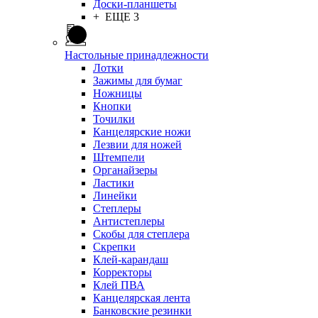
Доски-планшеты
+ ЕЩЕ 3
Настольные принадлежности
Лотки
Зажимы для бумаг
Ножницы
Кнопки
Точилки
Канцелярские ножи
Лезвии для ножей
Штемпели
Органайзеры
Ластики
Линейки
Степлеры
Антистеплеры
Скобы для степлера
Скрепки
Клей-карандаш
Корректоры
Клей ПВА
Канцелярская лента
Банковские резинки