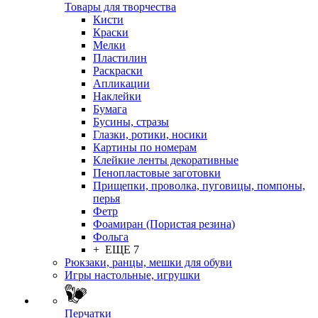
Товары для творчества
Кисти
Краски
Мелки
Пластилин
Раскраски
Апликации
Наклейки
Бумага
Бусины, стразы
Глазки, ротики, носики
Картины по номерам
Клейкие ленты декоративные
Пенопластовые заготовки
Прищепки, проволка, пуговицы, помпоны,
перья
Фетр
Фоамиран (Пористая резина)
Фольга
+ ЕЩЕ 7
Рюкзаки, ранцы, мешки для обуви
Игры настольные, игрушки
Перчатки