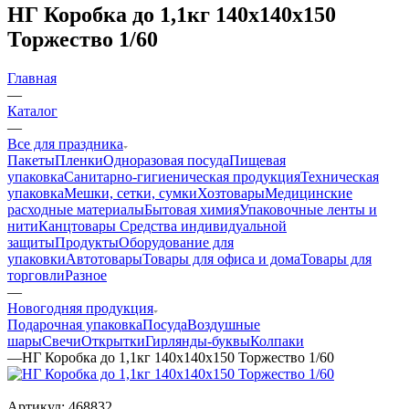
НГ Коробка до 1,1кг 140х140х150
Торжество 1/60
Главная
—
Каталог
—
Все для праздника
Пакеты
Пленки
Одноразовая посуда
Пищевая
упаковка
Санитарно-гигиеническая продукция
Техническая
упаковка
Мешки, сетки, сумки
Хозтовары
Медицинские
расходные материалы
Бытовая химия
Упаковочные ленты и
нити
Канцтовары
Средства индивидуальной
защиты
Продукты
Оборудование для
упаковки
Автотовары
Товары для офиса и дома
Товары для
торговли
Разное
—
Новогодняя продукция
Подарочная упаковка
Посуда
Воздушные
шары
Свечи
Открытки
Гирлянды-буквы
Колпаки
—
НГ Коробка до 1,1кг 140х140х150 Торжество 1/60
Артикул:
468832