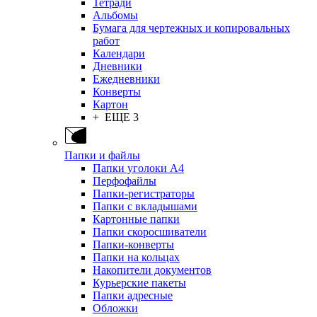
Тетради
Альбомы
Бумага для чертежных и копировальных
работ
Календари
Дневники
Ежедневники
Конверты
Картон
+ ЕЩЕ 3
Папки и файлы
Папки уголоки А4
Перфофайлы
Папки-регистраторы
Папки с вкладышами
Картонные папки
Папки скоросшиватели
Папки-конверты
Папки на кольцах
Накопители документов
Курьерские пакеты
Папки адресные
Обложки