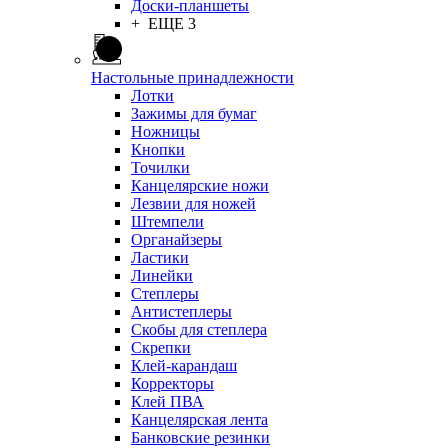
Доски-планшеты
+ ЕЩЕ 3
Настольные принадлежности
Лотки
Зажимы для бумаг
Ножницы
Кнопки
Точилки
Канцелярские ножи
Лезвии для ножей
Штемпели
Органайзеры
Ластики
Линейки
Степлеры
Антистеплеры
Скобы для степлера
Скрепки
Клей-карандаш
Корректоры
Клей ПВА
Канцелярская лента
Банковские резинки