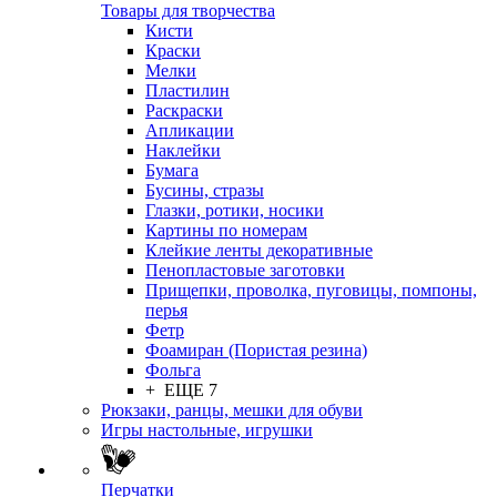
Товары для творчества
Кисти
Краски
Мелки
Пластилин
Раскраски
Апликации
Наклейки
Бумага
Бусины, стразы
Глазки, ротики, носики
Картины по номерам
Клейкие ленты декоративные
Пенопластовые заготовки
Прищепки, проволка, пуговицы, помпоны,
перья
Фетр
Фоамиран (Пористая резина)
Фольга
+ ЕЩЕ 7
Рюкзаки, ранцы, мешки для обуви
Игры настольные, игрушки
Перчатки