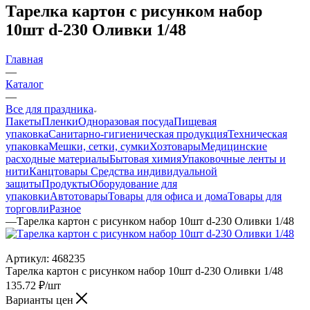
Тарелка картон с рисунком набор
10шт d-230 Оливки 1/48
Главная
—
Каталог
—
Все для праздника
Пакеты
Пленки
Одноразовая посуда
Пищевая
упаковка
Санитарно-гигиеническая продукция
Техническая
упаковка
Мешки, сетки, сумки
Хозтовары
Медицинские
расходные материалы
Бытовая химия
Упаковочные ленты и
нити
Канцтовары
Средства индивидуальной
защиты
Продукты
Оборудование для
упаковки
Автотовары
Товары для офиса и дома
Товары для
торговли
Разное
—
Тарелка картон с рисунком набор 10шт d-230 Оливки 1/48
Артикул:
468235
Тарелка картон с рисунком набор 10шт d-230 Оливки 1/48
135.72
₽
/шт
Варианты цен