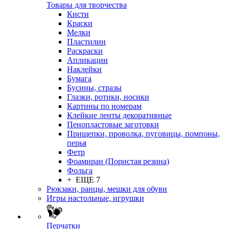
Товары для творчества
Кисти
Краски
Мелки
Пластилин
Раскраски
Апликации
Наклейки
Бумага
Бусины, стразы
Глазки, ротики, носики
Картины по номерам
Клейкие ленты декоративные
Пенопластовые заготовки
Прищепки, проволка, пуговицы, помпоны,
перья
Фетр
Фоамиран (Пористая резина)
Фольга
+ ЕЩЕ 7
Рюкзаки, ранцы, мешки для обуви
Игры настольные, игрушки
Перчатки