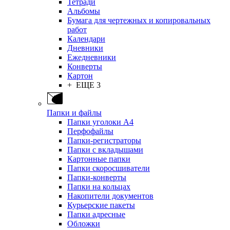
Тетради
Альбомы
Бумага для чертежных и копировальных
работ
Календари
Дневники
Ежедневники
Конверты
Картон
+ ЕЩЕ 3
Папки и файлы
Папки уголоки А4
Перфофайлы
Папки-регистраторы
Папки с вкладышами
Картонные папки
Папки скоросшиватели
Папки-конверты
Папки на кольцах
Накопители документов
Курьерские пакеты
Папки адресные
Обложки