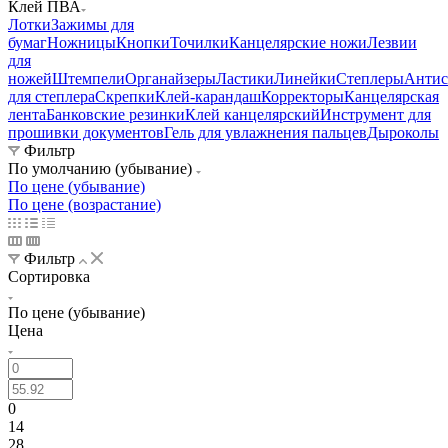
Клей ПВА
Лотки
Зажимы для
бумаг
Ножницы
Кнопки
Точилки
Канцелярские ножи
Лезвии
для
ножей
Штемпели
Органайзеры
Ластики
Линейки
Степлеры
Антис
для степлера
Скрепки
Клей-карандаш
Корректоры
Канцелярская
лента
Банковские резинки
Клей канцелярский
Инструмент для
прошивки документов
Гель для увлажнения пальцев
Дыроколы
Фильтр
По умолчанию (убывание)
По цене (убывание)
По цене (возрастание)
Фильтр
Сортировка
По цене (убывание)
Цена
0
14
28