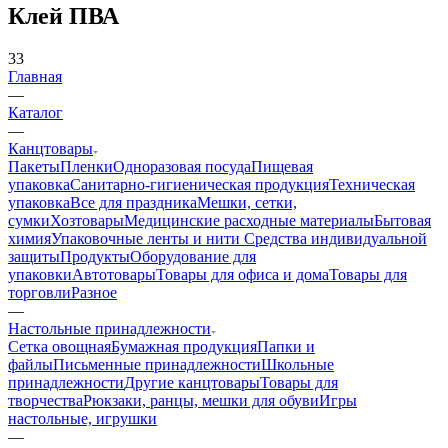
Клей ПВА
33
Главная
—
Каталог
—
Канцтовары
Пакеты
Пленки
Одноразовая посуда
Пищевая
упаковка
Санитарно-гигиеническая продукция
Техническая
упаковка
Все для праздника
Мешки, сетки,
сумки
Хозтовары
Медицинские расходные материалы
Бытовая
химия
Упаковочные ленты и нити
Средства индивидуальной
защиты
Продукты
Оборудование для
упаковки
Автотовары
Товары для офиса и дома
Товары для
торговли
Разное
—
Настольные принадлежности
Сетка овощная
Бумажная продукция
Папки и
файлы
Письменные принадлежности
Школьные
принадлежности
Другие канцтовары
Товары для
творчества
Рюкзаки, ранцы, мешки для обуви
Игры
настольные, игрушки
—