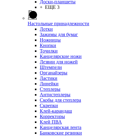
Доски-планшеты
+ ЕЩЕ 3
Настольные принадлежности
Лотки
Зажимы для бумаг
Ножницы
Кнопки
Точилки
Канцелярские ножи
Лезвии для ножей
Штемпели
Органайзеры
Ластики
Линейки
Степлеры
Антистеплеры
Скобы для степлера
Скрепки
Клей-карандаш
Корректоры
Клей ПВА
Канцелярская лента
Банковские резинки