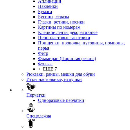
Апликации
Наклейки
Бумага
Бусины, стразы
Глазки, ротики, носики
Картины по номерам
Клейкие ленты декоративные
Пенопластовые заготовки
Прищепки, проволка, пуговицы, помпоны,
перья
Фетр
Фоамиран (Пористая резина)
Фольга
+ ЕЩЕ 7
Рюкзаки, ранцы, мешки для обуви
Игры настольные, игрушки
Перчатки
Одноразовые перчатки
Спецодежда