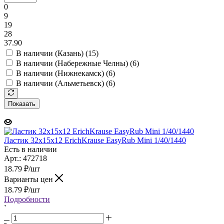
0
9
19
28
37.90
В наличии (Казань) (
15
)
В наличии (Набережные Челны) (
6
)
В наличии (Нижнекамск) (
6
)
В наличии (Альметьевск) (
6
)
Показать
Ластик 32х15х12 ErichKrause EasyRub Mini 1/40/1440
Есть в наличии
Арт.: 472718
18.79
₽
/шт
Варианты цен
18.79
₽
/шт
Подробности
`