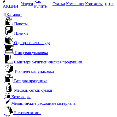
Как
Услуги
Статьи
Компания
Контакты
ЕЩЕ
АКЦИИ
купить
Каталог
Пакеты
Пленки
Одноразовая посуда
Пищевая упаковка
Санитарно-гигиеническая продукция
Техническая упаковка
Все для праздника
Мешки, сетки, сумки
Хозтовары
Медицинские расходные материалы
Бытовая химия