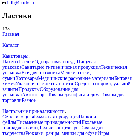
info@packs.ru
Ластики
138
Главная
—
Каталог
—
Канцтовары
Пакеты
Пленки
Одноразовая посуда
Пищевая
упаковка
Санитарно-гигиеническая продукция
Техническая
упаковка
Все для праздника
Мешки, сетки,
сумки
Хозтовары
Медицинские расходные материалы
Бытовая
химия
Упаковочные ленты и нити
Средства индивидуальной
защиты
Продукты
Оборудование для
упаковки
Автотовары
Товары для офиса и дома
Товары для
торговли
Разное
—
Настольные принадлежности
Сетка овощная
Бумажная продукция
Папки и
файлы
Письменные принадлежности
Школьные
принадлежности
Другие канцтовары
Товары для
творчества
Рюкзаки, ранцы, мешки для обуви
Игры