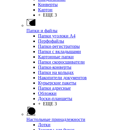
Конверты
Картон
+ ЕЩЕ 3
Папки и файлы
Папки уголоки А4
Перфофайлы
Папки-регистраторы
Папки с вкладышами
Картонные папки
Папки скоросшиватели
Папки-конверты
Папки на кольцах
Накопители документов
Курьерские пакеты
Папки адресные
Обложки
Доски-планшеты
+ ЕЩЕ 3
Настольные принадлежности
Лотки
Зажимы для бумаг