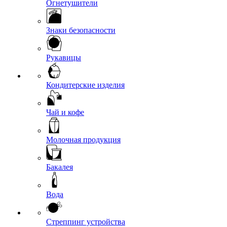
Огнетушители
Знаки безопасности
Рукавицы
Кондитерские изделия
Чай и кофе
Молочная продукция
Бакалея
Вода
Стреппинг устройства