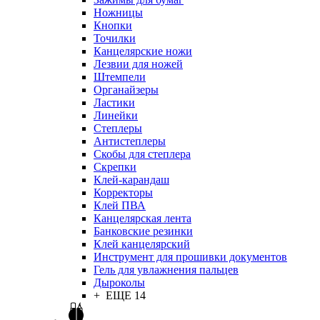
Ножницы
Кнопки
Точилки
Канцелярские ножи
Лезвии для ножей
Штемпели
Органайзеры
Ластики
Линейки
Степлеры
Антистеплеры
Скобы для степлера
Скрепки
Клей-карандаш
Корректоры
Клей ПВА
Канцелярская лента
Банковские резинки
Клей канцелярский
Инструмент для прошивки документов
Гель для увлажнения пальцев
Дыроколы
+ ЕЩЕ 14