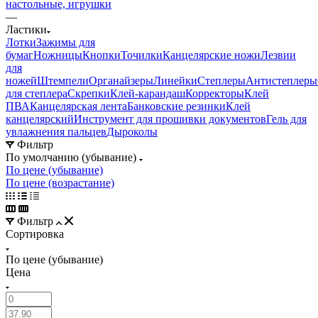
настольные, игрушки
—
Ластики
Лотки
Зажимы для
бумаг
Ножницы
Кнопки
Точилки
Канцелярские ножи
Лезвии
для
ножей
Штемпели
Органайзеры
Линейки
Степлеры
Антистеплеры
для степлера
Скрепки
Клей-карандаш
Корректоры
Клей
ПВА
Канцелярская лента
Банковские резинки
Клей
канцелярский
Инструмент для прошивки документов
Гель для
увлажнения пальцев
Дыроколы
Фильтр
По умолчанию (убывание)
По цене (убывание)
По цене (возрастание)
Фильтр
Сортировка
По цене (убывание)
Цена