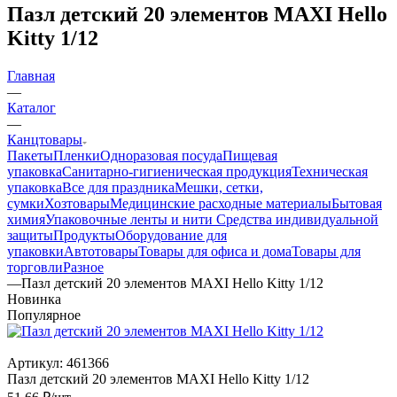
Пазл детский 20 элементов MAXI Hello
Kitty 1/12
Главная
—
Каталог
—
Канцтовары
Пакеты
Пленки
Одноразовая посуда
Пищевая
упаковка
Санитарно-гигиеническая продукция
Техническая
упаковка
Все для праздника
Мешки, сетки,
сумки
Хозтовары
Медицинские расходные материалы
Бытовая
химия
Упаковочные ленты и нити
Средства индивидуальной
защиты
Продукты
Оборудование для
упаковки
Автотовары
Товары для офиса и дома
Товары для
торговли
Разное
—
Пазл детский 20 элементов MAXI Hello Kitty 1/12
Новинка
Популярное
Артикул:
461366
Пазл детский 20 элементов MAXI Hello Kitty 1/12