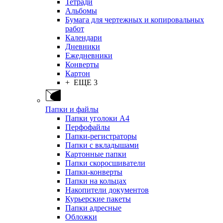
Тетради
Альбомы
Бумага для чертежных и копировальных
работ
Календари
Дневники
Ежедневники
Конверты
Картон
+ ЕЩЕ 3
Папки и файлы
Папки уголоки А4
Перфофайлы
Папки-регистраторы
Папки с вкладышами
Картонные папки
Папки скоросшиватели
Папки-конверты
Папки на кольцах
Накопители документов
Курьерские пакеты
Папки адресные
Обложки