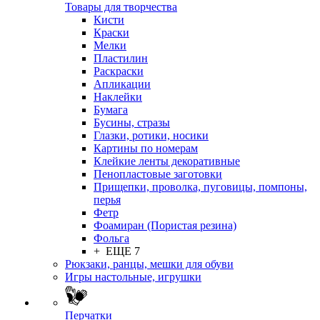
Товары для творчества
Кисти
Краски
Мелки
Пластилин
Раскраски
Апликации
Наклейки
Бумага
Бусины, стразы
Глазки, ротики, носики
Картины по номерам
Клейкие ленты декоративные
Пенопластовые заготовки
Прищепки, проволка, пуговицы, помпоны,
перья
Фетр
Фоамиран (Пористая резина)
Фольга
+ ЕЩЕ 7
Рюкзаки, ранцы, мешки для обуви
Игры настольные, игрушки
Перчатки