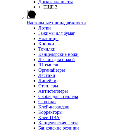
Доски-планшеты
+ ЕЩЕ 3
Настольные принадлежности
Лотки
Зажимы для бумаг
Ножницы
Кнопки
Точилки
Канцелярские ножи
Лезвии для ножей
Штемпели
Органайзеры
Ластики
Линейки
Степлеры
Антистеплеры
Скобы для степлера
Скрепки
Клей-карандаш
Корректоры
Клей ПВА
Канцелярская лента
Банковские резинки