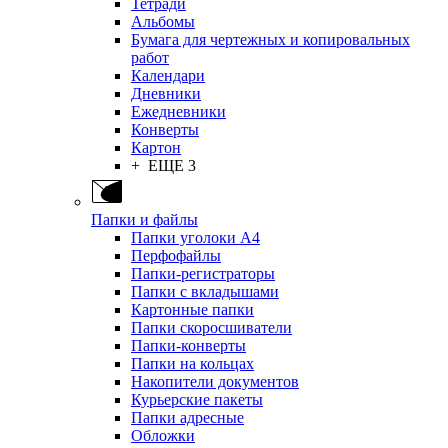
Тетради
Альбомы
Бумага для чертежных и копировальных
работ
Календари
Дневники
Ежедневники
Конверты
Картон
+ ЕЩЕ 3
Папки и файлы
Папки уголоки А4
Перфофайлы
Папки-регистраторы
Папки с вкладышами
Картонные папки
Папки скоросшиватели
Папки-конверты
Папки на кольцах
Накопители документов
Курьерские пакеты
Папки адресные
Обложки