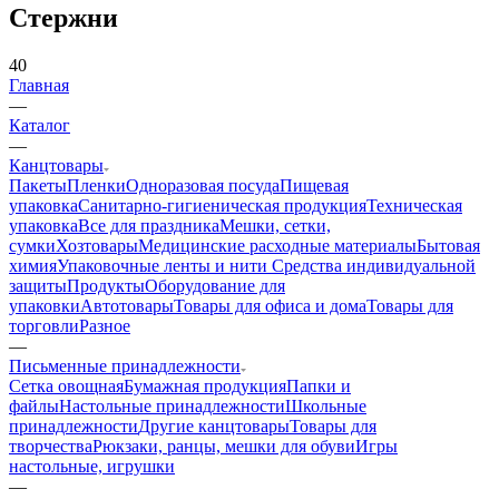
Стержни
40
Главная
—
Каталог
—
Канцтовары
Пакеты
Пленки
Одноразовая посуда
Пищевая
упаковка
Санитарно-гигиеническая продукция
Техническая
упаковка
Все для праздника
Мешки, сетки,
сумки
Хозтовары
Медицинские расходные материалы
Бытовая
химия
Упаковочные ленты и нити
Средства индивидуальной
защиты
Продукты
Оборудование для
упаковки
Автотовары
Товары для офиса и дома
Товары для
торговли
Разное
—
Письменные принадлежности
Сетка овощная
Бумажная продукция
Папки и
файлы
Настольные принадлежности
Школьные
принадлежности
Другие канцтовары
Товары для
творчества
Рюкзаки, ранцы, мешки для обуви
Игры
настольные, игрушки
—