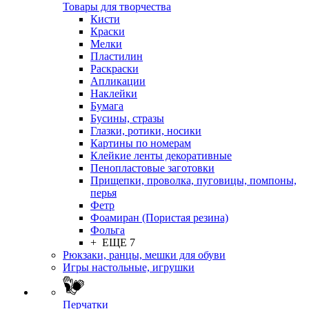
Товары для творчества
Кисти
Краски
Мелки
Пластилин
Раскраски
Апликации
Наклейки
Бумага
Бусины, стразы
Глазки, ротики, носики
Картины по номерам
Клейкие ленты декоративные
Пенопластовые заготовки
Прищепки, проволка, пуговицы, помпоны,
перья
Фетр
Фоамиран (Пористая резина)
Фольга
+ ЕЩЕ 7
Рюкзаки, ранцы, мешки для обуви
Игры настольные, игрушки
Перчатки