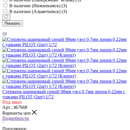
В наличии (Нижнекамск) (
3
)
В наличии (Альметьевск) (
3
)
Показать
Стержень шариковый синий 98мм узел 0,7мм линия 0,22мм с
ушками PILOT (2шт) 1/72
Под заказ
Арт.: 467668
Варианты цен
Подробности
`
Популярное