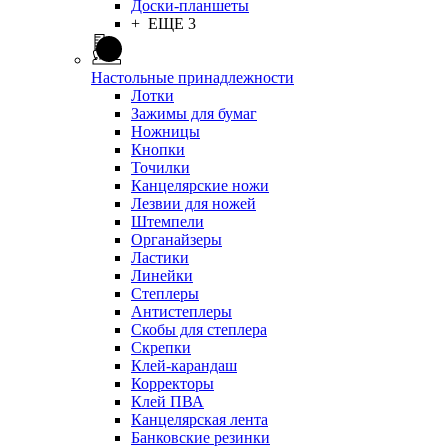
Доски-планшеты
+ ЕЩЕ 3
Настольные принадлежности
Лотки
Зажимы для бумаг
Ножницы
Кнопки
Точилки
Канцелярские ножи
Лезвии для ножей
Штемпели
Органайзеры
Ластики
Линейки
Степлеры
Антистеплеры
Скобы для степлера
Скрепки
Клей-карандаш
Корректоры
Клей ПВА
Канцелярская лента
Банковские резинки