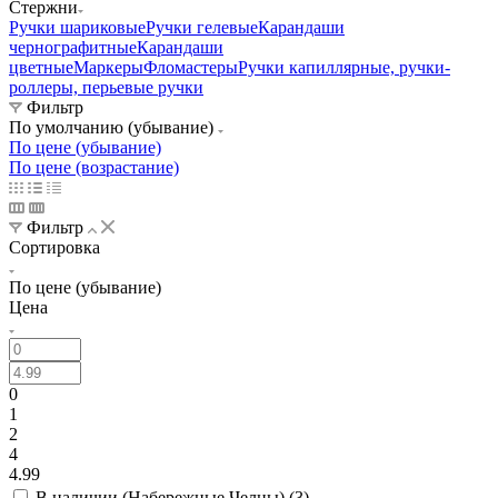
Стержни
Ручки шариковые
Ручки гелевые
Карандаши
чернографитные
Карандаши
цветные
Маркеры
Фломастеры
Ручки капиллярные, ручки-
роллеры, перьевые ручки
Фильтр
По умолчанию (убывание)
По цене (убывание)
По цене (возрастание)
Фильтр
Сортировка
По цене (убывание)
Цена
0
1
2
4
4.99
В наличии (Набережные Челны) (
3
)