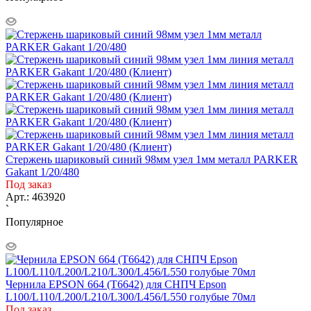
Стержень шариковый синий 98мм узел 1мм металл PARKER
Gakant 1/20/480
Под заказ
Арт.: 463920
`
Популярное
Чернила EPSON 664 (T6642) для СНПЧ Epson
L100/L110/L200/L210/L300/L456/L550 голубые 70мл
Под заказ