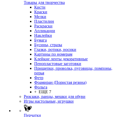
Товары для творчества
Кисти
Краски
Мелки
Пластилин
Раскраски
Апликации
Наклейки
Бумага
Бусины, стразы
Глазки, ротики, носики
Картины по номерам
Клейкие ленты декоративные
Пенопластовые заготовки
Прищепки, проволка, пуговицы, помпоны,
перья
Фетр
Фоамиран (Пористая резина)
Фольга
+ ЕЩЕ 7
Рюкзаки, ранцы, мешки для обуви
Игры настольные, игрушки
Перчатки