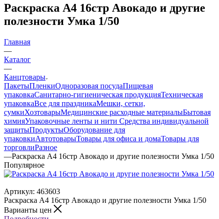
Раскраска A4 16стр Авокадо и другие
полезности Умка 1/50
Главная
—
Каталог
—
Канцтовары
Пакеты
Пленки
Одноразовая посуда
Пищевая
упаковка
Санитарно-гигиеническая продукция
Техническая
упаковка
Все для праздника
Мешки, сетки,
сумки
Хозтовары
Медицинские расходные материалы
Бытовая
химия
Упаковочные ленты и нити
Средства индивидуальной
защиты
Продукты
Оборудование для
упаковки
Автотовары
Товары для офиса и дома
Товары для
торговли
Разное
—
Раскраска A4 16стр Авокадо и другие полезности Умка 1/50
Популярное
Артикул:
463603
Раскраска A4 16стр Авокадо и другие полезности Умка 1/50
Варианты цен
Подробности