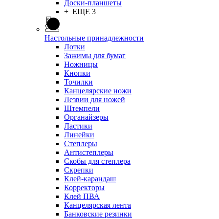
Доски-планшеты
+ ЕЩЕ 3
Настольные принадлежности
Лотки
Зажимы для бумаг
Ножницы
Кнопки
Точилки
Канцелярские ножи
Лезвии для ножей
Штемпели
Органайзеры
Ластики
Линейки
Степлеры
Антистеплеры
Скобы для степлера
Скрепки
Клей-карандаш
Корректоры
Клей ПВА
Канцелярская лента
Банковские резинки