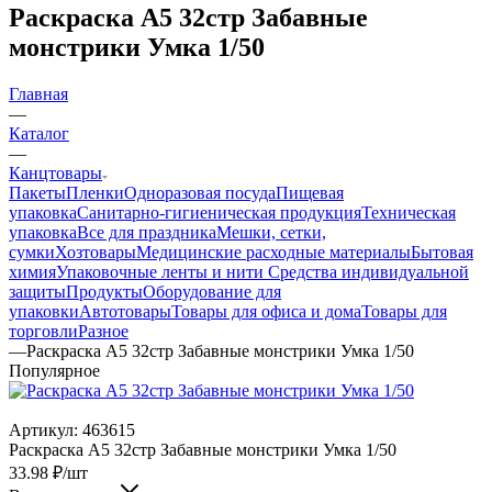
Раскраска А5 32стр Забавные
монстрики Умка 1/50
Главная
—
Каталог
—
Канцтовары
Пакеты
Пленки
Одноразовая посуда
Пищевая
упаковка
Санитарно-гигиеническая продукция
Техническая
упаковка
Все для праздника
Мешки, сетки,
сумки
Хозтовары
Медицинские расходные материалы
Бытовая
химия
Упаковочные ленты и нити
Средства индивидуальной
защиты
Продукты
Оборудование для
упаковки
Автотовары
Товары для офиса и дома
Товары для
торговли
Разное
—
Раскраска А5 32стр Забавные монстрики Умка 1/50
Популярное
Артикул:
463615
Раскраска А5 32стр Забавные монстрики Умка 1/50
33.98
₽
/шт