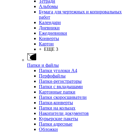
Тетради
Альбомы
Бумага для чертежных и копировальных
работ
Календари
Дневники
Ежедневники
Конверты
Картон
+ ЕЩЕ 3
Папки и файлы
Папки уголоки А4
Перфофайлы
Папки-регистраторы
Папки с вкладышами
Картонные папки
Папки скоросшиватели
Папки-конверты
Папки на кольцах
Накопители документов
Курьерские пакеты
Папки адресные
Обложки