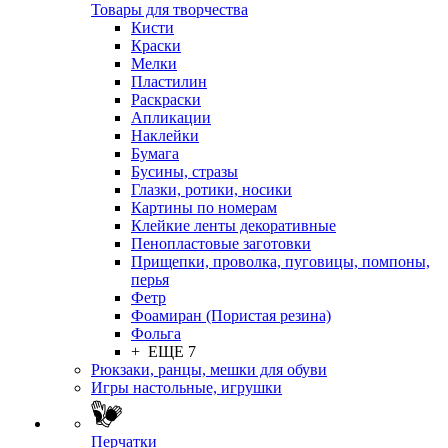
Товары для творчества
Кисти
Краски
Мелки
Пластилин
Раскраски
Апликации
Наклейки
Бумага
Бусины, стразы
Глазки, ротики, носики
Картины по номерам
Клейкие ленты декоративные
Пенопластовые заготовки
Прищепки, проволка, пуговицы, помпоны,
перья
Фетр
Фоамиран (Пористая резина)
Фольга
+ ЕЩЕ 7
Рюкзаки, ранцы, мешки для обуви
Игры настольные, игрушки
Перчатки