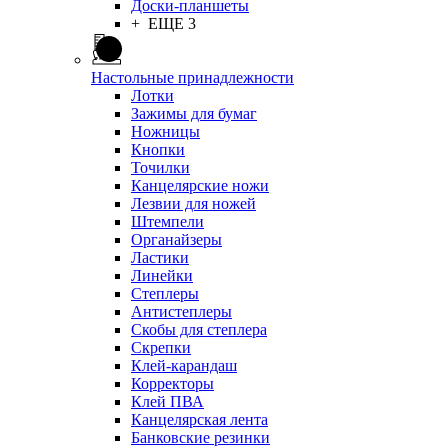
Доски-планшеты
+ ЕЩЕ 3
Настольные принадлежности
Лотки
Зажимы для бумаг
Ножницы
Кнопки
Точилки
Канцелярские ножи
Лезвии для ножей
Штемпели
Органайзеры
Ластики
Линейки
Степлеры
Антистеплеры
Скобы для степлера
Скрепки
Клей-карандаш
Корректоры
Клей ПВА
Канцелярская лента
Банковские резинки