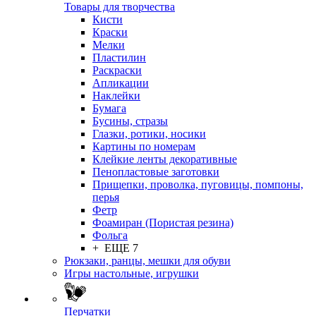
Товары для творчества
Кисти
Краски
Мелки
Пластилин
Раскраски
Апликации
Наклейки
Бумага
Бусины, стразы
Глазки, ротики, носики
Картины по номерам
Клейкие ленты декоративные
Пенопластовые заготовки
Прищепки, проволка, пуговицы, помпоны,
перья
Фетр
Фоамиран (Пористая резина)
Фольга
+ ЕЩЕ 7
Рюкзаки, ранцы, мешки для обуви
Игры настольные, игрушки
Перчатки