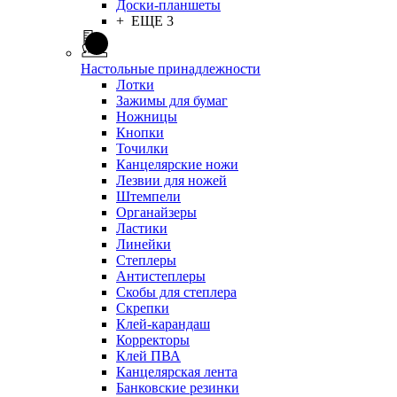
Доски-планшеты
+ ЕЩЕ 3
Настольные принадлежности
Лотки
Зажимы для бумаг
Ножницы
Кнопки
Точилки
Канцелярские ножи
Лезвии для ножей
Штемпели
Органайзеры
Ластики
Линейки
Степлеры
Антистеплеры
Скобы для степлера
Скрепки
Клей-карандаш
Корректоры
Клей ПВА
Канцелярская лента
Банковские резинки