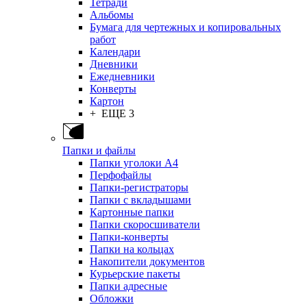
Тетради
Альбомы
Бумага для чертежных и копировальных
работ
Календари
Дневники
Ежедневники
Конверты
Картон
+ ЕЩЕ 3
Папки и файлы
Папки уголоки А4
Перфофайлы
Папки-регистраторы
Папки с вкладышами
Картонные папки
Папки скоросшиватели
Папки-конверты
Папки на кольцах
Накопители документов
Курьерские пакеты
Папки адресные
Обложки