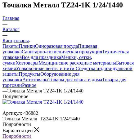
Точилка Металл TZ24-1K 1/24/1440
Главная
—
Каталог
—
Канцтовары
Пакеты
Пленки
Одноразовая посуда
Пищевая
упаковка
Санитарно-гигиеническая продукция
Техническая
упаковка
Все для праздника
Мешки, сетки,
сумки
Хозтовары
Медицинские расходные материалы
Бытовая
химия
Упаковочные ленты и нити
Средства индивидуальной
защиты
Продукты
Оборудование для
упаковки
Автотовары
Товары для офиса и дома
Товары для
торговли
Разное
—
Точилка Металл TZ24-1K 1/24/1440
Популярное
Артикул:
436882
Точилка Металл TZ24-1K 1/24/1440
Подробности
Варианты цен
Подробности